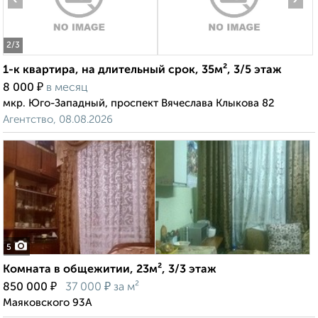
2
/3
1-к квартира, на длительный срок, 35м², 3/5 этаж
₽
8 000
в месяц
мкр. Юго-Западный, проспект Вячеслава Клыкова 82
Агентство, 08.08.2026
5
Комната в общежитии, 23м², 3/3 этаж
₽
₽
850 000
37 000
за м²
Маяковского 93А