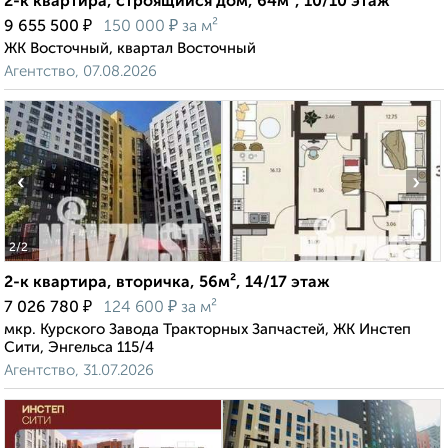
2-к квартира, строящийся дом, 64м², 10/10 этаж
₽
₽
9 655 500
150 000
за м²
ЖК Восточный, квартал Восточный
Агентство, 07.08.2026
‹
›
2
/2
2-к квартира, вторичка, 56м², 14/17 этаж
₽
₽
7 026 780
124 600
за м²
мкр. Курского Завода Тракторных Запчастей, ЖК Инстеп
Сити, Энгельса 115/4
Агентство, 31.07.2026