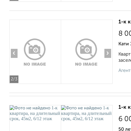
1-к 
8 0
Кати 
‹
›
Кварт
засел
Агент
2
/3
1-к 
6 0
50 ле