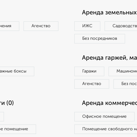
Аренда земельных 
чения
Агенство
ИЖС
Садоводст
Без посредников
Аренда гаржей, м
ражные боксы
Гаражи
Машиноме
Агенство
Без по
и (0)
Аренда коммерчес
Офисное помещение
ое помещение
Помещение свободного н