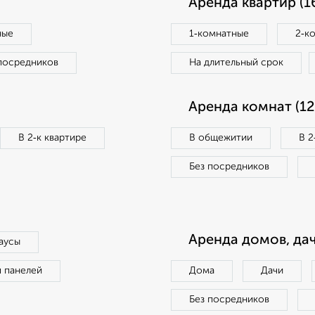
Аренда квартир (1
ные
1‑комнатные
2‑к
посредников
На длительный срок
Аренда комнат (12
В 2‑к квартире
В общежитии
В 2
Без посредников
Аренда домов, дач
аусы
п панелей
Дома
Дачи
Без посредников