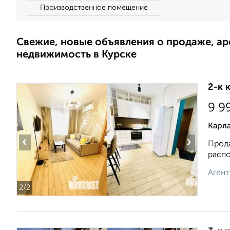
Производственное помещение
Свежие, новые объявления о продаже, а
недвижимость в Курске
2-к 
9 9
Карл
‹
›
Прода
распо
Агент
2
/2