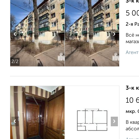
3-к 
5 0
2-я Р
‹
›
Всё н
магаз
Агент
2
/2
3-к 
10 
мкр. 
‹
›
В ква
абсол