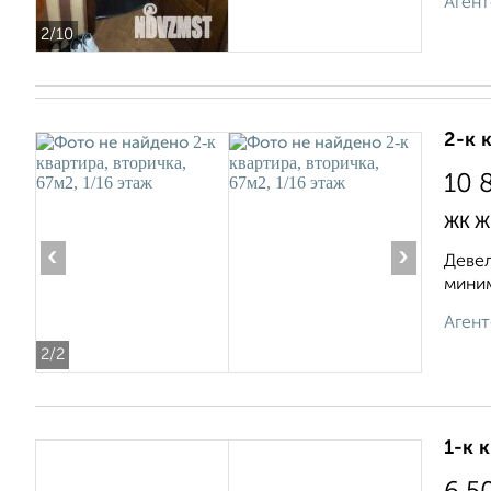
Агент
2
/10
2-к 
10 
ЖК ЖК
‹
›
Девел
миним
Агент
2
/2
1-к 