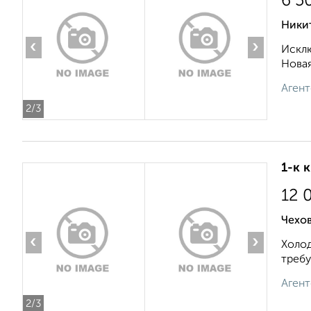
6 5
Никит
‹
›
Исклю
Новая
Агент
2
/3
1-к 
12 
Чехов
‹
›
Холод
требу
Агент
2
/3