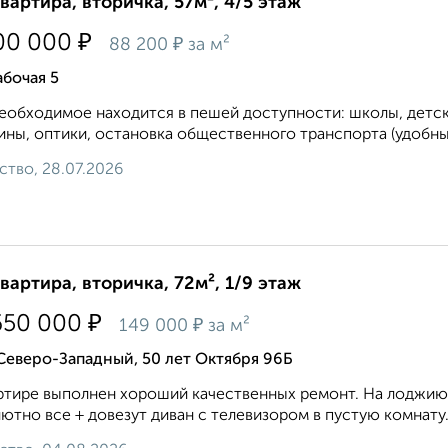
квартира, вторичка, 57м², 4/5 этаж
₽
00 000
₽
88 200
за м²
абочая 5
еобходимое находится в пешей доступности: школы, детск
ины, оптики, остановка общественного транспорта (удобный
ство, 28.07.2026
квартира, вторичка, 72м², 1/9 этаж
₽
650 000
₽
149 000
за м²
Северо-Западный, 50 лет Октября 96Б
ртире выполнен хороший качественных ремонт. На лоджию 
ютно все + довезут диван с телевизором в пустую комнату.