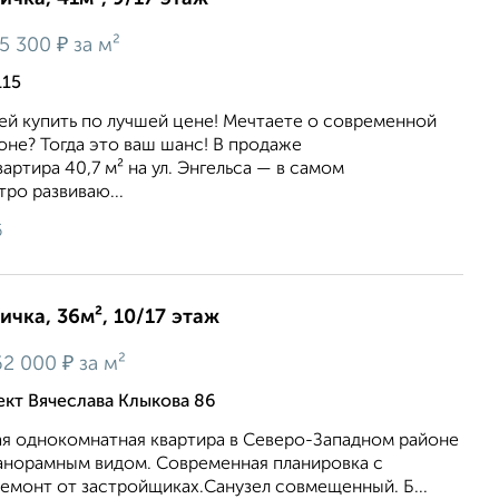
₽
5 300
за м²
115
ей купить по лучшей цене! Мечтаете о современной
оне? Тогда это ваш шанс! В продаже
артира 40,7 м² на ул. Энгельса — в самом
ро развиваю...
6
ичка, 36м², 10/17 этаж
₽
62 000
за м²
ект Вячеслава Клыкова 86
я однокомнатная квартира в Северо-Западном районе
панорамным видом. Современная планировка с
емонт от застройщиках.Санузел совмещенный. Б...