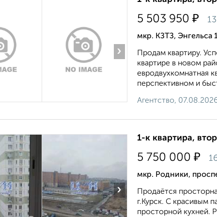
₽
5 503 950
13
мкр. КЗТЗ, Энгельса 
›
Продам квартиру. Усп
квартире в новом рай
евродвухкомнатная кв
перспективном и быст
Агентство, 07.08.202
1-к квартира, втор
₽
5 750 000
1
мкр. Родники, просп
›
Продаётся просторна
г.Курск. С красивым 
просторной кухней. Р