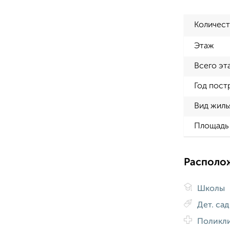
Количест
Этаж
Всего эт
Год пост
Вид жиль
Площадь 
Располо
Школы
Дет. са
Поликл