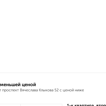
 меньшей ценой
т проспект Вячеслава Клыкова 52 с ценой ниже
1-к квартира, втор