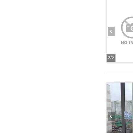
‹
2
/2
‹