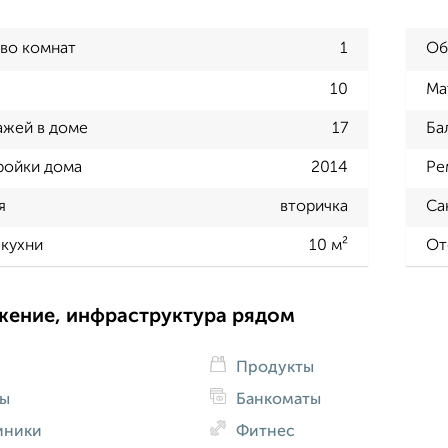
во комнат
1
Об
10
Ма
ажей в доме
17
Ба
ройки дома
2014
Ре
я
вторичка
Са
кухни
10 м²
От
жение, инфраструктура рядом
Продукты
ды
Банкоматы
иники
Фитнес