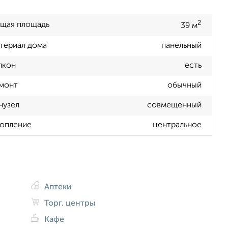
2
щая площадь
39 м
териал дома
панельный
лкон
есть
монт
обычный
нузел
совмещенный
опление
центральное
Аптеки
Торг. центры
Кафе