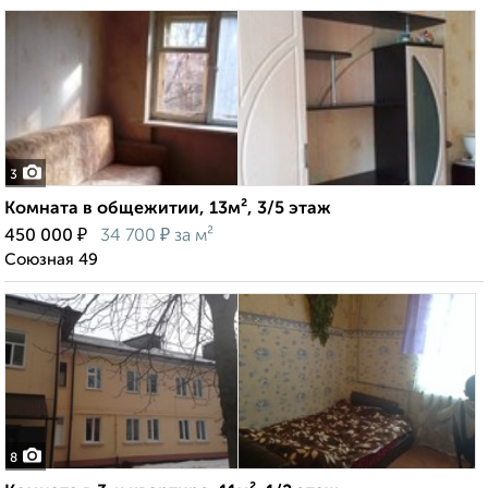
3
Комната в общежитии, 13м², 3/5 этаж
₽
₽
450 000
34 700
за м²
Союзная 49
8