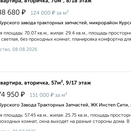
квартира, вторичка, 70м², 8/18 этаж
₽
88 680
₽
124 000
за м²
Курского завода тракторных запчастей, микрорайон Курс
 площадь: 70.07 кв.м., жилая: 29.4 кв.м., площадь просторн
 светлая, без проходных комнат, планировка кoмфopтнa для 
ство, 08.08.2026
квартира, вторичка, 57м², 9/17 этаж
₽
74 950
₽
151 000
за м²
Курского Завода Тракторных Запчастей, ЖК Инстеп Сити
 площадь: 57.45 кв.м., жилая: 25.75 кв.м., площадь простор
роходных комнат, окна выходят на paзные стороны дома. В к