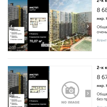
2-к 
8 6
мкр. 
‹
›
Общая
очень
Агент
2
/10
2-к 
8 6
мкр. 
‹
›
Общая
без п