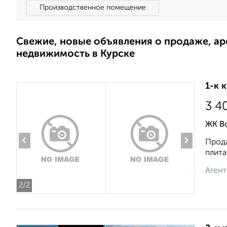
Производственное помещение
Свежие, новые объявления о продаже, а
недвижимость в Курске
1-к 
3 4
ЖК В
‹
›
Прода
плита
Агент
2
/2