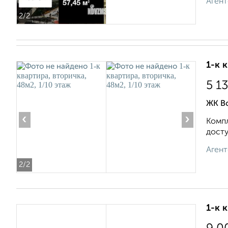
Агент
2
/2
1-к 
5 1
ЖК В
‹
›
Компл
досту
Агент
2
/2
1-к 