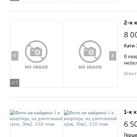
2-к 
8 0
Кати 
‹
›
В ква
мебел
Агент
2
/3
1-к 
6 5
Герце