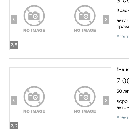
9 0
Крас
‹
›
ается
прожи
Агент
2
/8
1-к 
7 0
50 ле
‹
›
Хорош
автом
Агент
2
/3