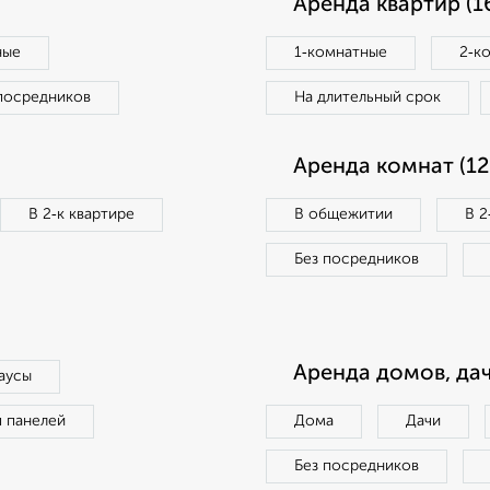
Аренда квартир (1
ные
1‑комнатные
2‑к
посредников
На длительный срок
Аренда комнат (12
В 2‑к квартире
В общежитии
В 2
Без посредников
Аренда домов, дач
аусы
п панелей
Дома
Дачи
Без посредников