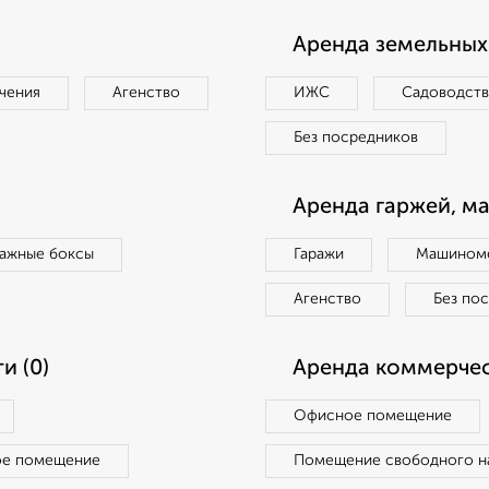
Аренда земельных 
чения
Агенство
ИЖС
Садоводст
Без посредников
Аренда гаржей, м
ражные боксы
Гаражи
Машиноме
Агенство
Без по
и (0)
Аренда коммерчес
Офисное помещение
ое помещение
Помещение свободного н