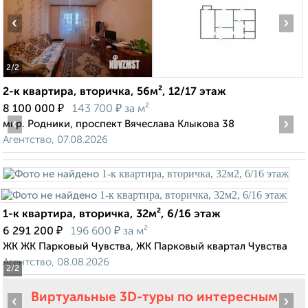
‹
›
2
/2
2-к квартира, вторичка, 56м², 12/17 этаж
₽
₽
8 100 000
143 700
за м²
‹
›
мкр. Родники, проспект Вячеслава Клыкова 38
Агентство, 07.08.2026
1-к квартира, вторичка, 32м², 6/16 этаж
₽
₽
6 291 200
196 600
за м²
ЖК ЖК Парковый Чувства, ЖК Парковый квартал Чувства
Агентство, 08.08.2026
2
/2
Виртуальные 3D-туры по интересным
‹
›