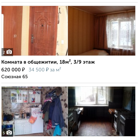
2
Комната в общежитии, 18м², 3/9 этаж
₽
₽
620 000
34 500
за м²
Союзная 65
5