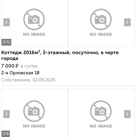
‹
›
2
/11
Коттедж 2016м², 2-этажный, посуточно, в черте
города
₽
7 000
в сутки
2-я Орловская 18
Собственник, 02.08.2026
‹
›
2
/8