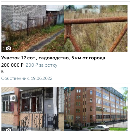
2
Участок 12 сот., садоводство, 5 км от города
₽
₽
200 000
200
за сотку
5
Собственник, 19.06.2022