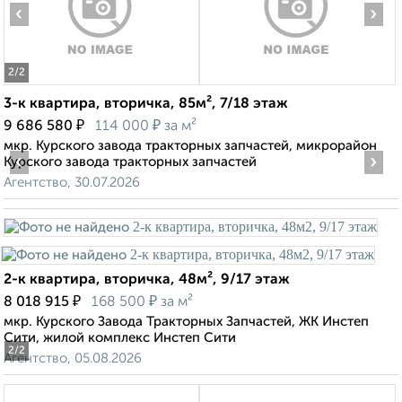
‹
›
2
/2
3-к квартира, вторичка, 85м², 7/18 этаж
₽
₽
9 686 580
114 000
за м²
мкр. Курского завода тракторных запчастей, микрорайон
‹
›
Курского завода тракторных запчастей
Агентство, 30.07.2026
2-к квартира, вторичка, 48м², 9/17 этаж
₽
₽
8 018 915
168 500
за м²
мкр. Курского Завода Тракторных Запчастей, ЖК Инстеп
Сити, жилой комплекс Инстеп Сити
2
/2
Агентство, 05.08.2026