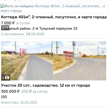
Коттедж 401м², 2-этажный, посуточно, в черте города
₽
7 000
в сутки
2
/10
Северный район, 2-й Тульский переулок 32
Собственник, 08.08.2026
3
Участок 20 сот., садоводство, 12 км от города
₽
₽
300 000
200
за сотку
150
Агентство, 21.05.2021