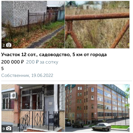
2
Участок 12 сот., садоводство, 5 км от города
₽
₽
200 000
200
за сотку
5
Собственник, 19.06.2022
9