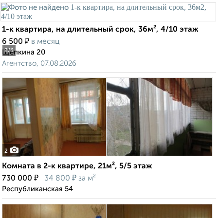
1-к квартира, на длительный срок, 36м², 4/10 этаж
₽
6 500
в месяц
2
/3
Щепкина 20
Агентство, 07.08.2026
2
Комната в 2-к квартире, 21м², 5/5 этаж
₽
₽
730 000
34 800
за м²
Республиканская 54