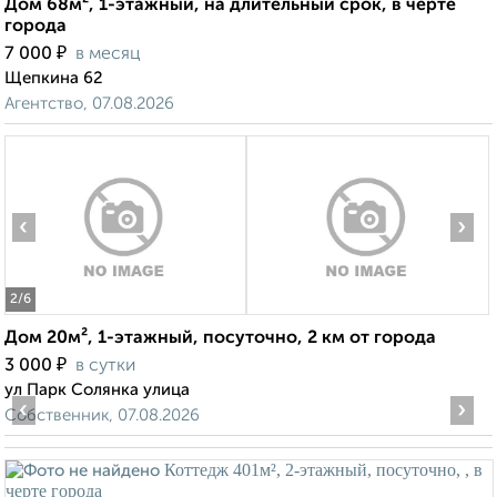
Дом 68м², 1-этажный, на длительный срок, в черте
города
₽
7 000
в месяц
Щепкина 62
Агентство, 07.08.2026
‹
›
2
/6
Дом 20м², 1-этажный, посуточно, 2 км от города
₽
3 000
в сутки
ул Парк Солянка улица
‹
›
Собственник, 07.08.2026