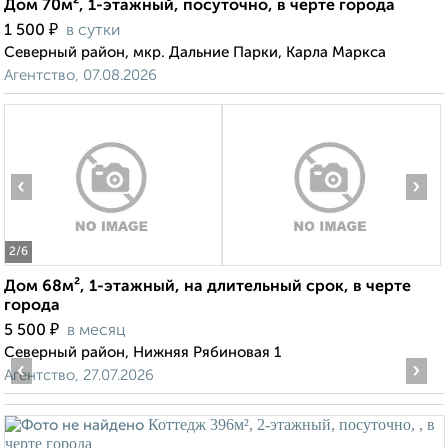
Дом 70м², 1-этажный, посуточно, в черте города
₽
1 500
в сутки
Северный район, мкр. Дальние Парки, Карла Маркса
Агентство, 07.08.2026
‹
›
2
/6
Дом 68м², 1-этажный, на длительный срок, в черте
города
₽
5 500
в месяц
Северный район, Нижняя Рябиновая 1
‹
›
Агентство, 27.07.2026