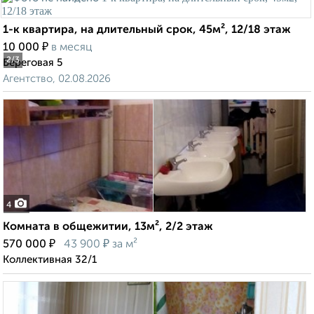
1-к квартира, на длительный срок, 45м², 12/18 этаж
₽
10 000
в месяц
2
/3
Береговая 5
Агентство, 02.08.2026
4
Комната в общежитии, 13м², 2/2 этаж
₽
₽
570 000
43 900
за м²
Коллективная 32/1