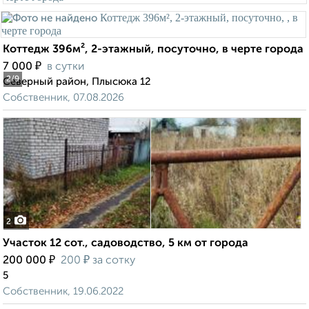
Коттедж 396м², 2-этажный, посуточно, в черте города
₽
7 000
в сутки
2
/9
Северный район, Плысюка 12
Собственник, 07.08.2026
2
Участок 12 сот., садоводство, 5 км от города
₽
₽
200 000
200
за сотку
5
Собственник, 19.06.2022