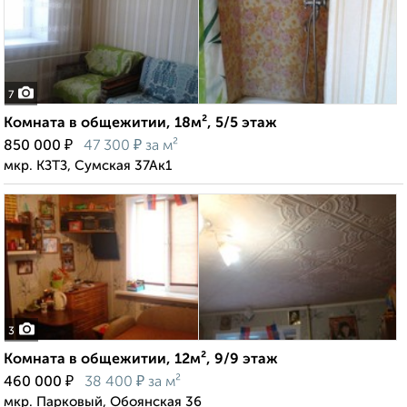
7
Комната в общежитии, 18м², 5/5 этаж
₽
₽
850 000
47 300
за м²
мкр. КЗТЗ, Сумская 37Ак1
3
Комната в общежитии, 12м², 9/9 этаж
₽
₽
460 000
38 400
за м²
мкр. Парковый, Обоянская 36