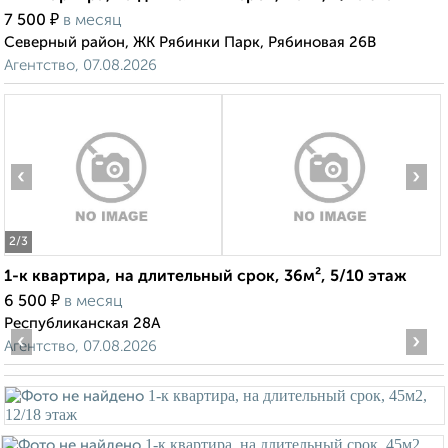
₽
7 500
в месяц
Северный район, ЖК Рябинки Парк, Рябиновая 26В
Агентство, 07.08.2026
‹
›
2
/3
1-к квартира, на длительный срок, 36м², 5/10 этаж
₽
6 500
в месяц
Республиканская 28А
‹
›
Агентство, 07.08.2026