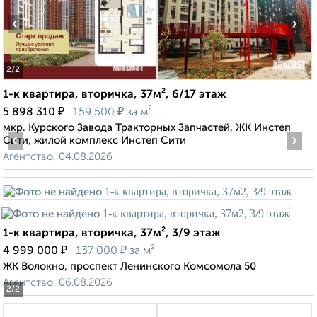
‹
›
2
/2
1-к квартира, вторичка, 37м², 6/17 этаж
₽
₽
5 898 310
159 500
за м²
мкр. Курского Завода Тракторных Запчастей, ЖК Инстеп
‹
›
Сити, жилой комплекс Инстеп Сити
Агентство, 04.08.2026
1-к квартира, вторичка, 37м², 3/9 этаж
₽
₽
4 999 000
137 000
за м²
ЖК Волокно, проспект Ленинского Комсомола 50
Агентство, 06.08.2026
2
/2