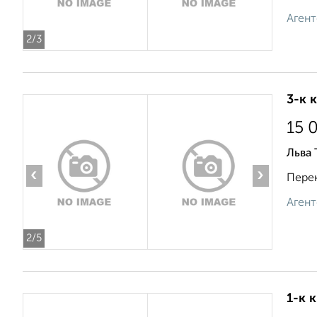
Агент
2
/3
3-к 
15 
Льва 
‹
›
Перек
Агент
2
/5
1-к 