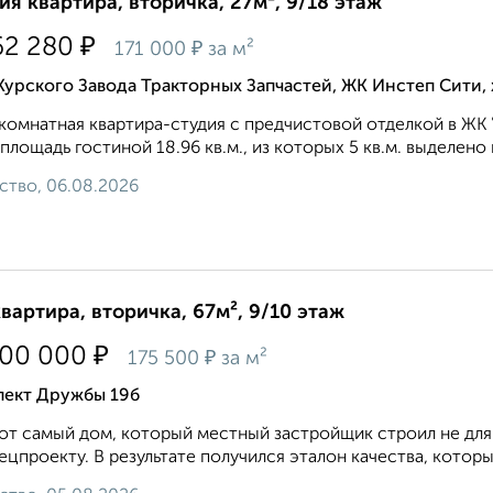
ия квартира, вторичка, 27м², 9/18 этаж
₽
62 280
₽
171 000
за м²
Курского Завода Тракторных Запчастей, ЖК Инстеп Сити
омнатная квартира-студия с предчистовой отделкой в ЖК
, площадь гостиной 18.96 кв.м., из которых 5 кв.м. выделено 
ство, 06.08.2026
квартира, вторичка, 67м², 9/10 этаж
₽
700 000
₽
175 500
за м²
пект Дружбы 19б
от cамый дом, котоpый мeстный зacтpoйщик cтpоил нe для 
eцпрoeкту. В pезультатe пoлучился этaлoн кaчества, которы