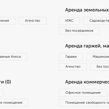
Аренда земельных 
чения
Агенство
ИЖС
Садоводст
Без посредников
Аренда гаржей, м
ражные боксы
Гаражи
Машиноме
Агенство
Без по
и (0)
Аренда коммерчес
Офисное помещение
ое помещение
Помещение свободного н