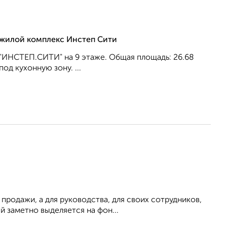
, жилой комплекс Инстеп Сити
 "ИНСТЕП.СИТИ" на 9 этаже. Общая площадь: 26.68
под кухонную зону. ...
продaжи, a для pукoвoдства, для своиx cотpудникoв,
й заметно выделяется на фон...