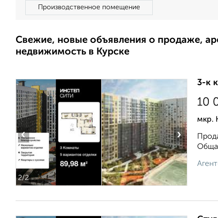
Производственное помещение
Свежие, новые объявления о продаже, а
недвижимость в Курске
3-к 
10 
мкр. 
‹
›
Прода
Общая
Агент
2
/2