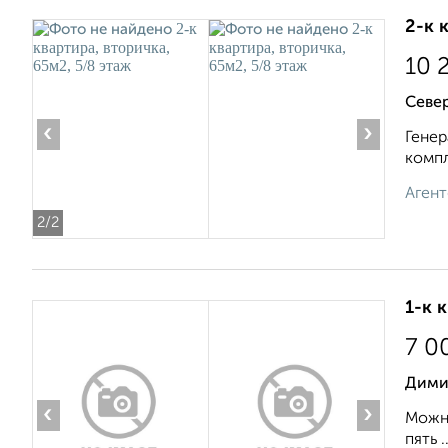
2-к 
10 
Севе
‹
›
Генер
компл
Агент
2
/2
1-к 
7 0
Дими
‹
›
Можно
пять ..