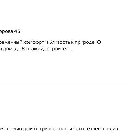
орова 46
временный комфорт и близость к природе. О
ом (до 8 этажей), строител...
ть один девять три шесть три четыре шесть один