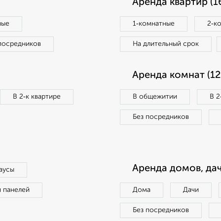
Аренда квартир (1
ные
1‑комнатные
2‑к
посредников
На длительный срок
Аренда комнат (12
В 2‑к квартире
В общежитии
В 2
Без посредников
Аренда домов, дач
аусы
п панелей
Дома
Дачи
Без посредников