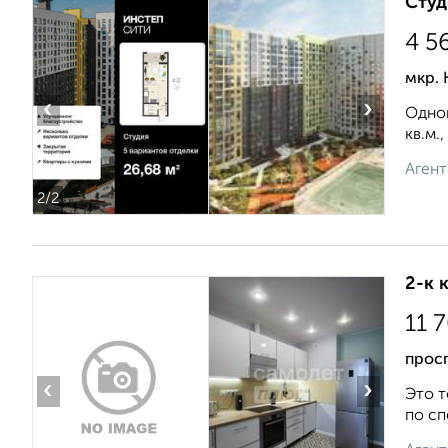
Студ
4 5
мкр. 
‹
›
Однок
кв.м.
Агент
2
/2
2-к 
11 
прос
‹
›
Этo т
по сп