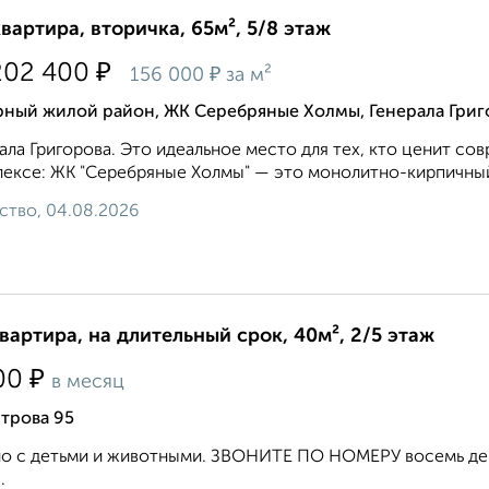
квартира, вторичка, 65м², 5/8 этаж
₽
202 400
₽
156 000
за м²
рный жилой район, ЖК Серебряные Холмы, Генерала Григ
ала Григорова. Это идеальное место для тех, кто ценит со
ексе: ЖК "Серебряные Холмы" — это монолитно-кирпичный д
ство, 04.08.2026
квартира, на длительный срок, 40м², 2/5 этаж
₽
00
в месяц
трова 95
 с детьми и животными. ЗВОНИТЕ ПО НОМЕРУ восемь девя
.