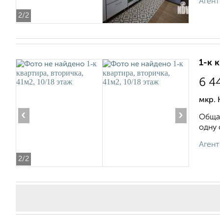
Агент
2
/2
1-к 
6 4
мкр. 
‹
›
Общая
одну 
Агент
2
/2