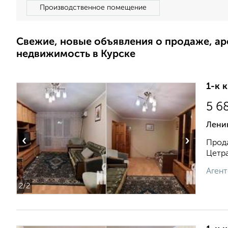
Производственное помещение
Свежие, новые объявления о продаже, а
недвижимость в Курске
1-к 
5 6
Лени
‹
›
Прода
Цетра
Агент
2
/2