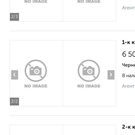
Агент
2
/3
1-к 
6 5
Черн
‹
›
В нал
Агент
2
/2
2-к 