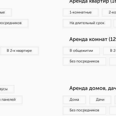
Аренда квартир (1
ные
1‑комнатные
2‑к
посредников
На длительный срок
Аренда комнат (12
В 2‑к квартире
В общежитии
В 2
Без посредников
Аренда домов, дач
аусы
п панелей
Дома
Дачи
Без посредников