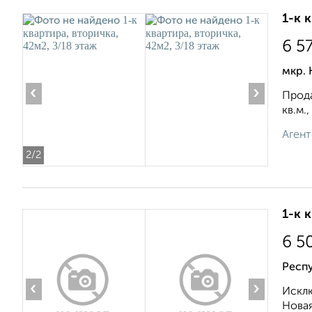
1-к 
6 5
мкр. 
‹
›
Прода
кв.м.
Агент
2
/2
1-к 
6 5
Респ
‹
›
Исклю
Новая