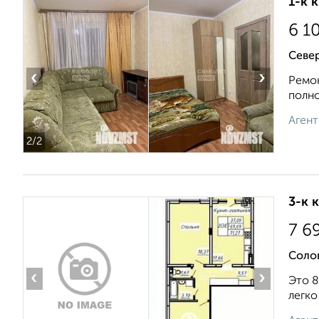
1-к 
6 1
Севе
‹
›
Ремон
полно
Агент
2
/2
3-к 
7 6
Соло
‹
›
Это 8
легко