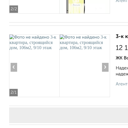
Агент
2
/2
3-к 
12 
ЖК В
‹
›
Надеж
надеж
Агент
2
/1