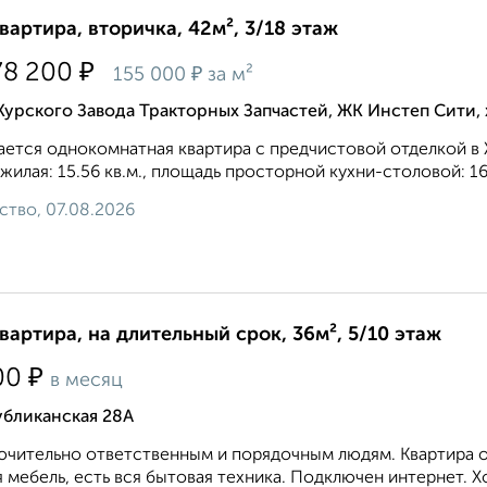
квартира, вторичка, 42м², 3/18 этаж
₽
78 200
₽
155 000
за м²
Курского Завода Тракторных Запчастей, ЖК Инстеп Сити
ется однокомнатная квартира с предчистовой отделкой в
, жилая: 15.56 кв.м., площадь просторной кухни-столовой: 16.
ство, 07.08.2026
квартира, на длительный срок, 36м², 5/10 этаж
₽
00
в месяц
убликанская 28А
чительно ответственным и порядочным людям. Квартира оч
 мебель, есть вся бытовая техника. Подключен интернет. Хо