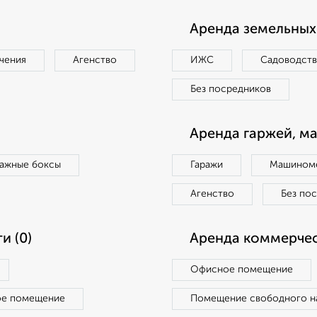
Аренда земельных 
чения
Агенство
ИЖС
Садоводст
Без посредников
Аренда гаржей, м
ражные боксы
Гаражи
Машиноме
Агенство
Без по
и (0)
Аренда коммерчес
Офисное помещение
ое помещение
Помещение свободного н