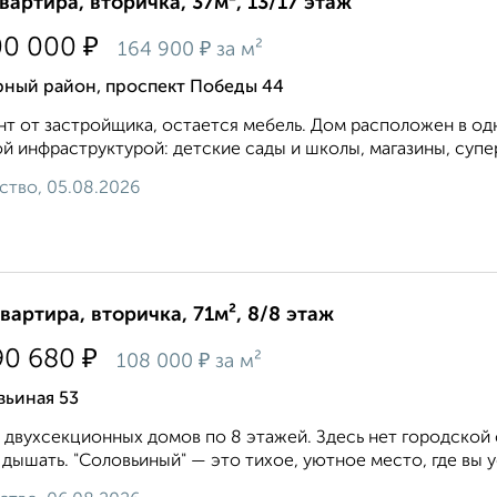
квартира, вторичка, 37м², 13/17 этаж
₽
00 000
₽
164 900
за м²
рный район, проспект Победы 44
т от застройщика, остается мебель. Дом расположен в од
й инфраструктурой: детские сады и школы, магазины, супер
ство, 05.08.2026
квартира, вторичка, 71м², 8/8 этаж
₽
90 680
₽
108 000
за м²
вьиная 53
 двухсекционных домов по 8 этажей. Здесь нет городской 
 дышать. "Соловьиный" — это тихое, уютное место, где вы у