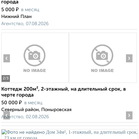
города
₽
5 000
в месяц
Нижний План
Агентство, 07.08.2026
‹
›
2
/3
Коттедж 200м², 2-этажный, на длительный срок, в
черте города
₽
50 000
в месяц
Северный район, Поныровская
‹
›
Агентство, 02.08.2026