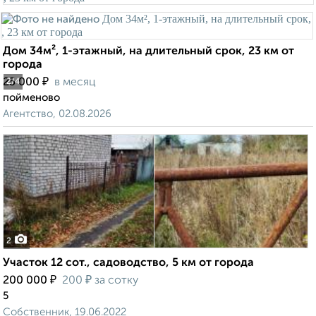
Дом 34м², 1-этажный, на длительный срок, 23 км от
города
₽
25 000
в месяц
2
/4
пойменово
Агентство, 02.08.2026
2
Участок 12 сот., садоводство, 5 км от города
₽
₽
200 000
200
за сотку
5
Собственник, 19.06.2022