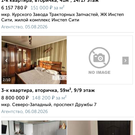
1-к квартира, вторичка, 41м², 14/17 этаж
₽
₽
6 157 780
151 000
за м²
мкр. Курского Завода Тракторных Запчастей, ЖК Инстеп
Сити, жилой комплекс Инстеп Сити
Агентство, 05.08.2026
‹
›
2
/10
3-к квартира, вторичка, 59м², 9/9 этаж
₽
₽
8 800 000
148 200
за м²
мкр. Северо-Западный, проспект Дружбы 7
Агентство, 06.08.2026