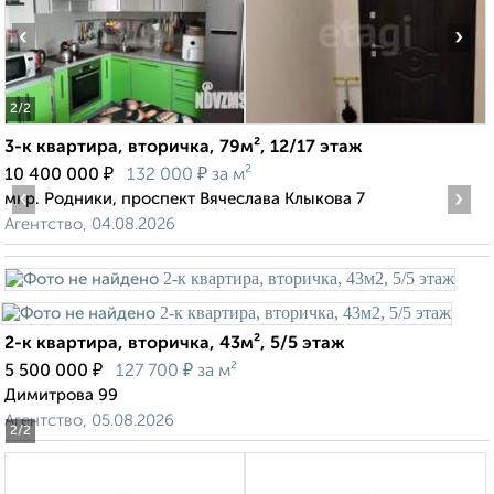
‹
›
2
/2
3-к квартира, вторичка, 79м², 12/17 этаж
₽
₽
10 400 000
132 000
за м²
‹
›
мкр. Родники, проспект Вячеслава Клыкова 7
Агентство, 04.08.2026
2-к квартира, вторичка, 43м², 5/5 этаж
₽
₽
5 500 000
127 700
за м²
Димитрова 99
Агентство, 05.08.2026
2
/2