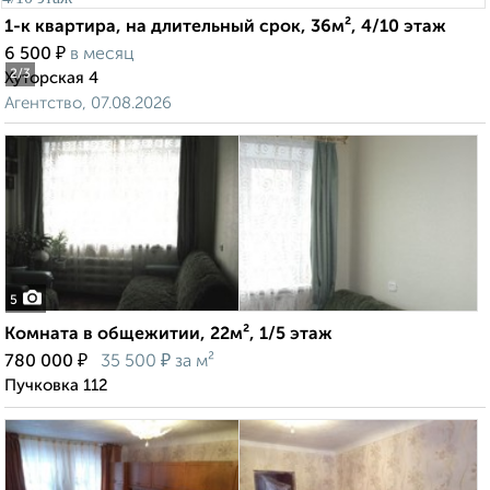
1-к квартира, на длительный срок, 36м², 4/10 этаж
₽
6 500
в месяц
2
/3
Хуторская 4
Агентство, 07.08.2026
5
Комната в общежитии, 22м², 1/5 этаж
₽
₽
780 000
35 500
за м²
Пучковка 112