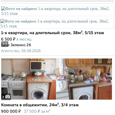
1-к квартира, на длительный срок, 38м², 5/15 этаж
₽
6 500
в месяц
2
/3
Кати Зеленко 26
Агентство, 06.08.2026
8
Комната в общежитии, 24м², 3/4 этаж
₽
₽
900 000
37 500
за м²