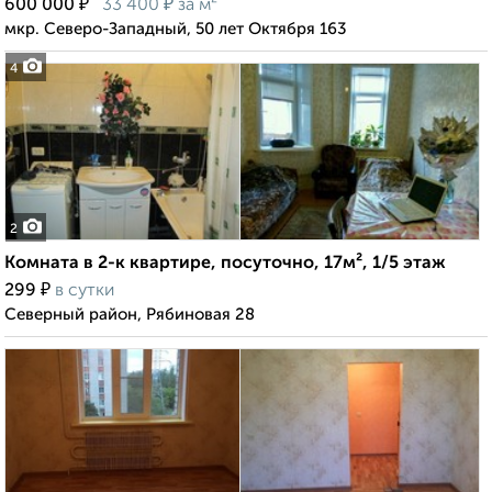
₽
₽
600 000
33 400
за м²
мкр. Северо-Западный, 50 лет Октября 163
4
2
Комната в 2-к квартире, посуточно, 17м², 1/5 этаж
₽
299
в сутки
Северный район, Рябиновая 28