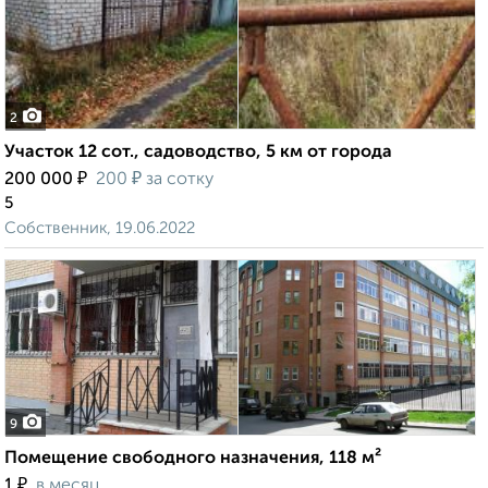
2
Участок 12 сот., садоводство, 5 км от города
₽
₽
200 000
200
за сотку
5
Собственник, 19.06.2022
9
Помещение свободного назначения, 118 м²
₽
1
в месяц