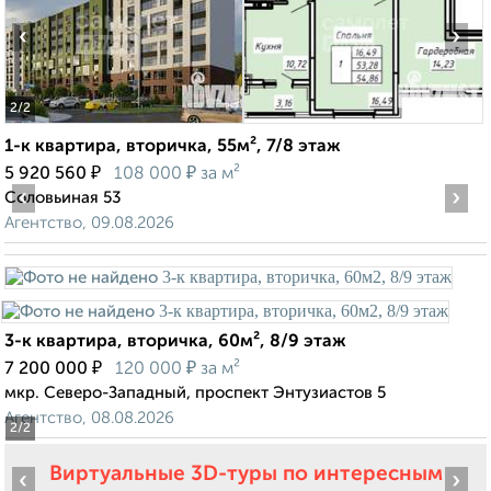
‹
›
2
/2
1-к квартира, вторичка, 55м², 7/8 этаж
₽
₽
5 920 560
108 000
за м²
‹
›
Соловьиная 53
Агентство, 09.08.2026
3-к квартира, вторичка, 60м², 8/9 этаж
₽
₽
7 200 000
120 000
за м²
мкр. Северо-Западный, проспект Энтузиастов 5
Агентство, 08.08.2026
2
/2
Виртуальные 3D-туры по интересным
‹
›