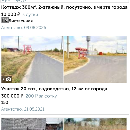
Коттедж 300м², 2-этажный, посуточно, в черте города
₽
10 000
в сутки
2
/8
1-я Лиственная
Агентство, 09.08.2026
3
Участок 20 сот., садоводство, 12 км от города
₽
₽
300 000
200
за сотку
150
Агентство, 21.05.2021