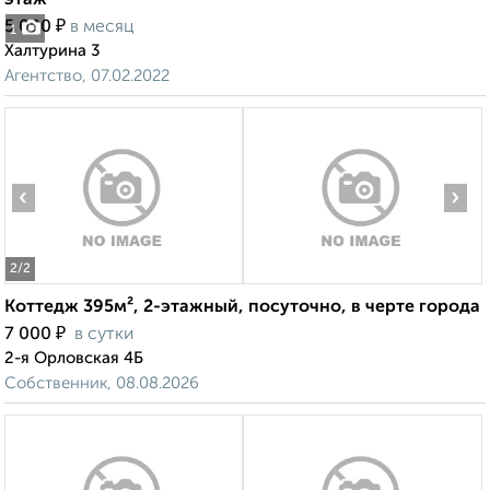
этаж
₽
5 000
в месяц
1
Халтурина 3
Агентство, 07.02.2022
‹
›
2
/2
Коттедж 395м², 2-этажный, посуточно, в черте города
₽
7 000
в сутки
2-я Орловская 4Б
Собственник, 08.08.2026