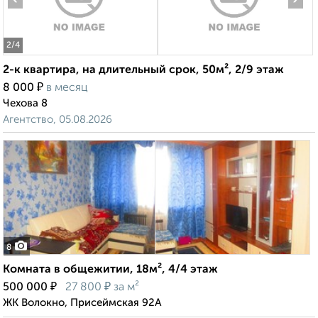
2
/4
2-к квартира, на длительный срок, 50м², 2/9 этаж
₽
8 000
в месяц
Чехова 8
Агентство, 05.08.2026
8
Комната в общежитии, 18м², 4/4 этаж
₽
₽
500 000
27 800
за м²
ЖК Волокно, Присеймская 92А