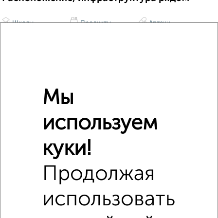
Школы
Продукты
Аптеки
Дет. сады
Банкоматы
Торг. центры
Поликлиники
Фитнес
Кафе
Мы
используем
куки!
Продолжая
использовать