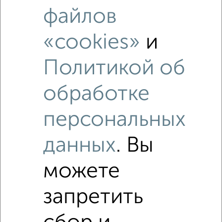
3‑комнатные квартиры недалеко от Соловьиная 72А
файлов
«cookies»
и
Политикой об
обработке
персональных
данных
. Вы
можете
запретить
Рядом, с меньшей ценой