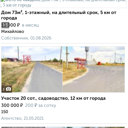
Дом 73м², 1-этажный, на длительный срок, 5 км от
города
₽
10 000
в месяц
2
/5
Михайлово
Собственник, 01.08.2026
3
Участок 20 сот., садоводство, 12 км от города
₽
₽
300 000
200
за сотку
150
Агентство, 21.05.2021