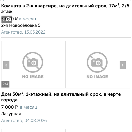
Комната в 2-к квартире, на длительный срок, 17м², 2/5
этаж
₽
5 000
в месяц
1
2-я Новосёловка 5
Агентство, 13.05.2022
‹
›
2
/4
Дом 50м², 1-этажный, на длительный срок, в черте
города
₽
7 000
в месяц
Лазурная
Агентство, 04.08.2026