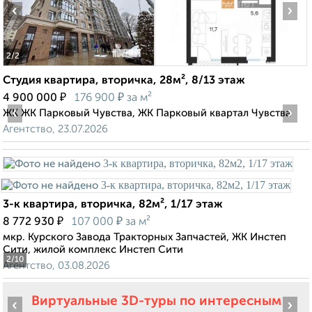
‹
›
2
/2
Студия квартира, вторичка, 28м², 8/13 этаж
₽
₽
4 900 000
176 900
за м²
‹
›
ЖК ЖК Парковый Чувства, ЖК Парковый квартал Чувства
Агентство, 23.07.2026
3-к квартира, вторичка, 82м², 1/17 этаж
₽
₽
8 772 930
107 000
за м²
мкр. Курского Завода Тракторных Запчастей, ЖК Инстеп
Сити, жилой комплекс Инстеп Сити
2
/10
Агентство, 03.08.2026
Виртуальные 3D-туры по интересным
‹
›