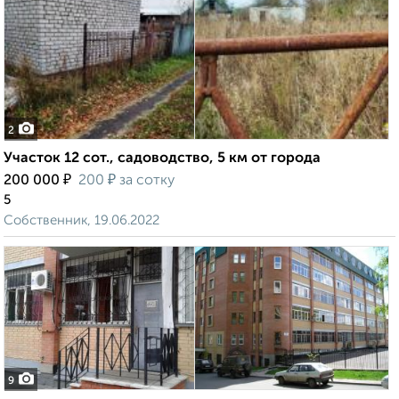
2
Участок 12 сот., садоводство, 5 км от города
₽
₽
200 000
200
за сотку
5
Собственник, 19.06.2022
9