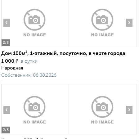
‹
›
2
/8
Дом 100м², 1-этажный, посуточно, в черте города
₽
1 000
в сутки
Народная
Собственник, 06.08.2026
‹
›
2
/8