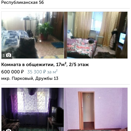
Республиканская 56
3
Комната в общежитии, 17м², 2/5 этаж
₽
₽
600 000
35 300
за м²
мкр. Парковый, Дружбы 13