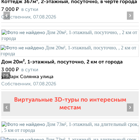
Коттедж 367м², 2-этажный, посуточно, в черте города
₽
7 000
в сутки
‹
›
Собственник, 07.08.2026
Дом 20м², 1-этажный, посуточно, 2 км от города
₽
3 000
в сутки
2
/6
ул Парк Солянка улица
Собственник, 07.08.2026
Виртуальные 3D-туры по интересным
‹
›
местам