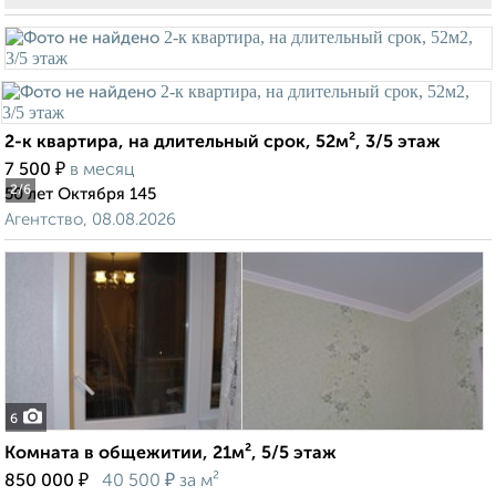
2-к квартира, на длительный срок, 52м², 3/5 этаж
₽
7 500
в месяц
2
/6
50 лет Октября 145
Агентство, 08.08.2026
6
Комната в общежитии, 21м², 5/5 этаж
₽
₽
850 000
40 500
за м²