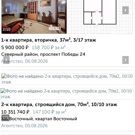
‹
›
2
/10
1-к квартира, вторичка, 37м², 3/17 этаж
₽
₽
5 900 000
158 700
за м²
Северный район, проспект Победы 24
‹
›
Агентство, 06.08.2026
2-к квартира, строящийся дом, 70м², 10/10 этаж
₽
₽
10 351 740
147 100
за м²
2
/1
ЖК Восточный, квартал Восточный
Агентство, 05.08.2026