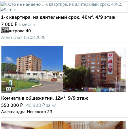
1-к квартира, на длительный срок, 40м², 4/9 этаж
₽
7 000
в месяц
2
/4
Димитрова 40
Агентство, 03.08.2026
8
Комната в общежитии, 12м², 9/9 этаж
₽
₽
550 000
45 900
за м²
Александра Невского 23