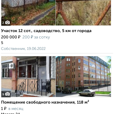
2
Участок 12 сот., садоводство, 5 км от города
₽
₽
200 000
200
за сотку
5
Собственник, 19.06.2022
9
Помещение свободного назначения, 118 м²
₽
1
в месяц