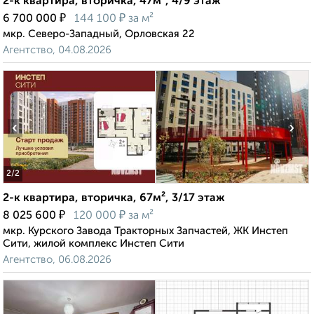
2-к квартира, вторичка, 47м², 4/9 этаж
₽
₽
6 700 000
144 100
за м²
мкр. Северо-Западный, Орловская 22
Агентство, 04.08.2026
‹
›
2
/2
2-к квартира, вторичка, 67м², 3/17 этаж
₽
₽
8 025 600
120 000
за м²
мкр. Курского Завода Тракторных Запчастей, ЖК Инстеп
Сити, жилой комплекс Инстеп Сити
Агентство, 06.08.2026