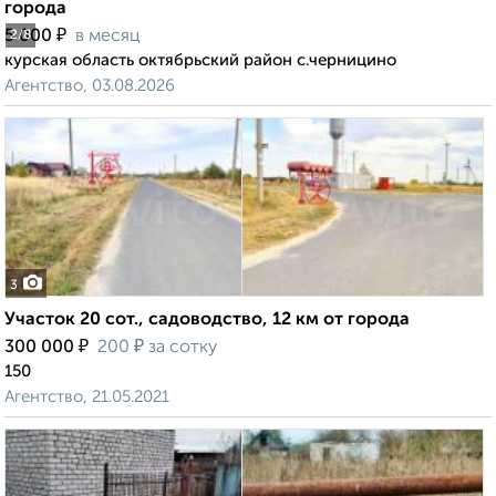
города
₽
5 000
в месяц
2
/8
курская область октябрьский район с.черницино
Агентство, 03.08.2026
3
Участок 20 сот., садоводство, 12 км от города
₽
₽
300 000
200
за сотку
150
Агентство, 21.05.2021