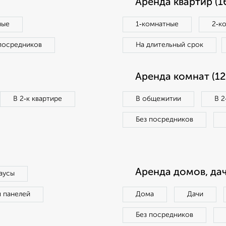
Аренда квартир (1
ные
1‑комнатные
2‑к
посредников
На длительный срок
Аренда комнат (12
В 2‑к квартире
В общежитии
В 2
Без посредников
Аренда домов, дач
аусы
п панелей
Дома
Дачи
Без посредников