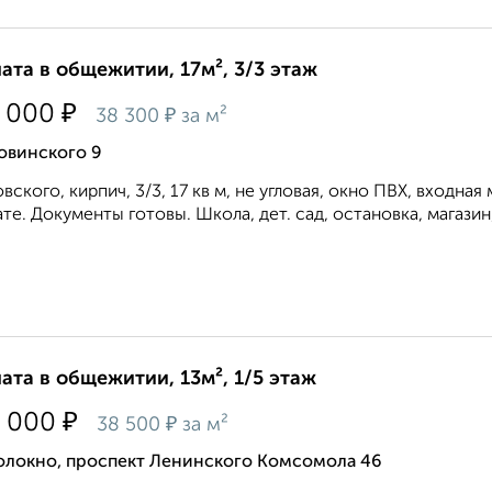
ата в общежитии, 17м², 3/3 этаж
₽
 000
₽
38 300
за м²
овинского 9
вского, кирпич, 3/3, 17 кв м, не угловая, окно ПВХ, входная
те. Документы готовы. Школа, дет. сад, остановка, магазин,
ата в общежитии, 13м², 1/5 этаж
₽
 000
₽
38 500
за м²
олокно, проспект Ленинского Комсомола 46