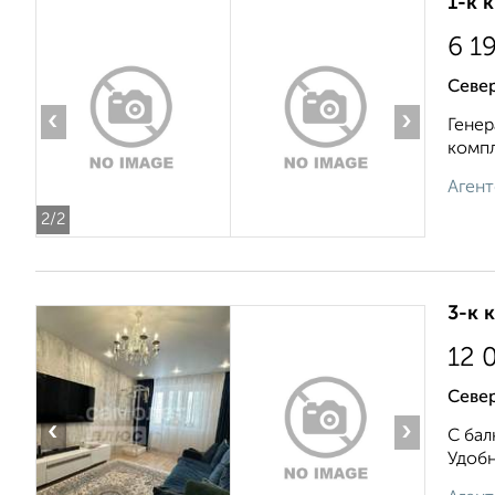
1-к 
6 1
Севе
‹
›
Генер
компл
Агент
2
/2
3-к 
12 
Север
‹
›
С бал
Удобн