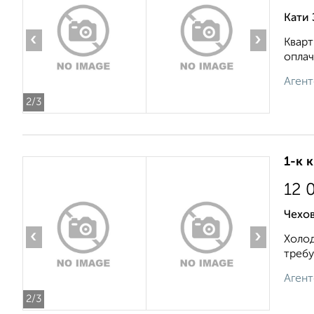
Кати 
‹
›
Кварт
оплач
Агент
2
/3
1-к 
12 
Чехов
‹
›
Холод
требу
Агент
2
/3