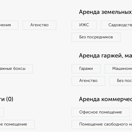
Аренда земельных 
чения
Агенство
ИЖС
Садоводст
Без посредников
Аренда гаржей, м
ражные боксы
Гаражи
Машиноме
Агенство
Без по
и (0)
Аренда коммерчес
Офисное помещение
ое помещение
Помещение свободного н