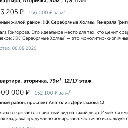
квартира, вторичка, 40м², 1/8 этаж
₽
93 205
₽
156 000
за м²
рный жилой район, ЖК Серебряные Холмы, Генерала Григ
ала Григорова. Это идеальное место для тех, кто ценит со
ексе: ЖК "Серебряные Холмы" — это монолитно-кирпичный
ство, 08.08.2026
квартира, вторичка, 79м², 12/17 этаж
₽
000 000
₽
152 100
за м²
ный район, проспект Анатолия Дериглазова 13
кона открывается приятный вид на тихий двор. Имеется вм
ая кладовка продуманно зонирована: частично используется