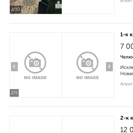
Агент
2
/10
1-к 
7 0
Челю
‹
›
Исклю
Новая
Агент
2
/5
2-к 
12 