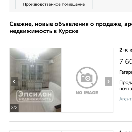
Производственное помещение
Свежие, новые объявления о продаже, а
недвижимость в Курске
2-к 
7 6
Гагар
‹
›
Прода
почта
Агент
2
/2