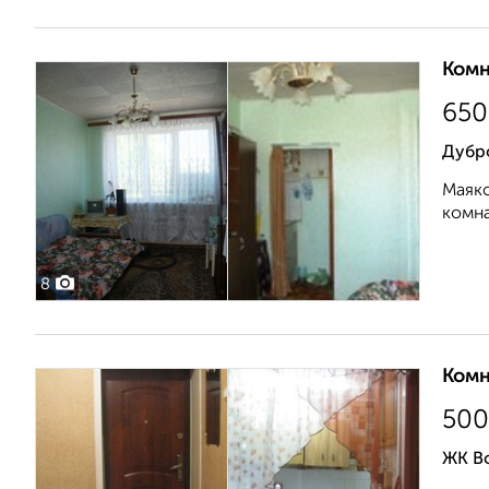
Комн
650
Дубр
Маяко
комна
8
Комн
500
ЖК В