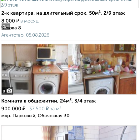
2-к квартира, на длительный срок, 50м², 2/9 этаж
₽
8 000
в месяц
2
/4
Чехова 8
Агентство, 05.08.2026
8
Комната в общежитии, 24м², 3/4 этаж
₽
₽
900 000
37 500
за м²
мкр. Парковый, Обоянская 30