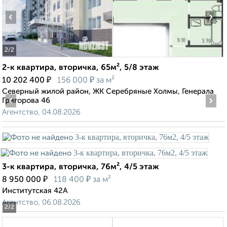
‹
›
2
/2
2-к квартира, вторичка, 65м², 5/8 этаж
₽
₽
10 202 400
156 000
за м²
Северный жилой район, ЖК Серебряные Холмы, Генерала
‹
›
Григорова 46
Агентство, 04.08.2026
3-к квартира, вторичка, 76м², 4/5 этаж
₽
₽
8 950 000
118 400
за м²
Институтская 42А
Агентство, 06.08.2026
2
/2