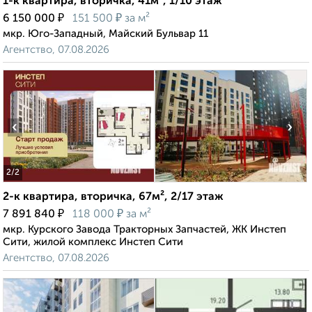
1-к квартира, вторичка, 41м², 1/10 этаж
₽
₽
6 150 000
151 500
за м²
мкр. Юго-Западный, Майский Бульвар 11
Агентство, 07.08.2026
‹
›
2
/2
2-к квартира, вторичка, 67м², 2/17 этаж
₽
₽
7 891 840
118 000
за м²
мкр. Курского Завода Тракторных Запчастей, ЖК Инстеп
Сити, жилой комплекс Инстеп Сити
Агентство, 07.08.2026