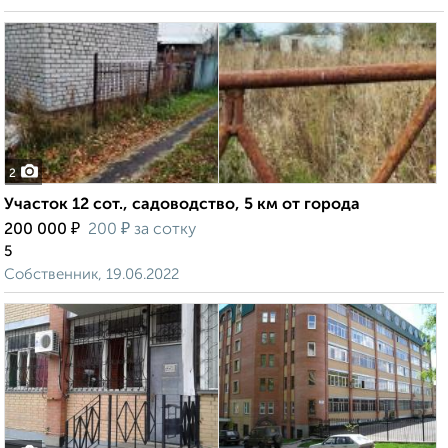
2
Участок 12 сот., садоводство, 5 км от города
₽
₽
200 000
200
за сотку
5
Собственник, 19.06.2022