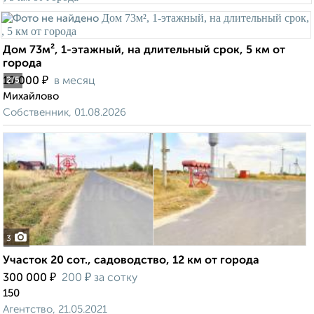
Дом 73м², 1-этажный, на длительный срок, 5 км от
города
₽
10 000
в месяц
2
/5
Михайлово
Собственник, 01.08.2026
3
Участок 20 сот., садоводство, 12 км от города
₽
₽
300 000
200
за сотку
150
Агентство, 21.05.2021