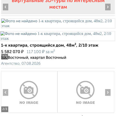
Виртуальные 3D-туры по интересным
‹
›
местам
1-к квартира, строящийся дом, 48м², 2/10 этаж
₽
₽
5 582 070
117 100
за м²
2
/1
ЖК Восточный, квартал Восточный
Агентство, 07.08.2026
‹
›
2
/3