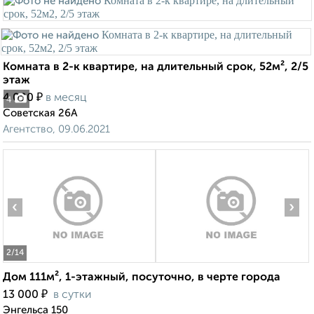
Комната в 2-к квартире, на длительный срок, 52м², 2/5
этаж
₽
4 000
в месяц
4
Советская 26А
Агентство, 09.06.2021
‹
›
2
/14
Дом 111м², 1-этажный, посуточно, в черте города
₽
13 000
в сутки
Энгельса 150