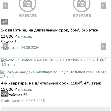
‹
›
2
/3
1-к квартира, на длительный срок, 35м², 3/5 этаж
₽
12 000
в месяц
Чехова 6
‹
›
Агентство, 04.08.2026
4-к квартира, на длительный срок, 110м², 4/5 этаж
₽
15 000
в месяц
2
/6
2-я Рабочая 5Б
Собственник, 02.08.2026