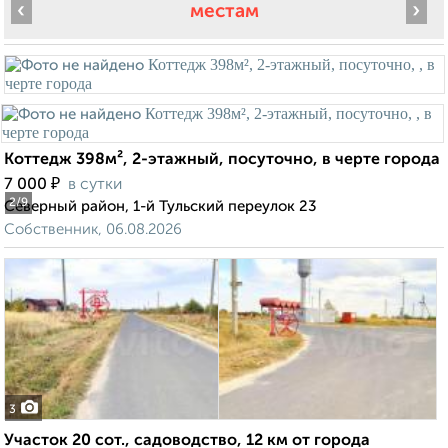
‹
›
местам
Коттедж 398м², 2-этажный, посуточно, в черте города
₽
7 000
в сутки
2
/9
Северный район, 1-й Тульский переулок 23
Собственник, 06.08.2026
3
Участок 20 сот., садоводство, 12 км от города