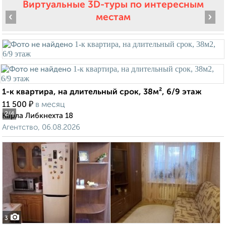
Виртуальные 3D-туры по интересным
‹
›
местам
1-к квартира, на длительный срок, 38м², 6/9 этаж
₽
11 500
в месяц
2
/4
Карла Либкнехта 18
Агентство, 06.08.2026
3