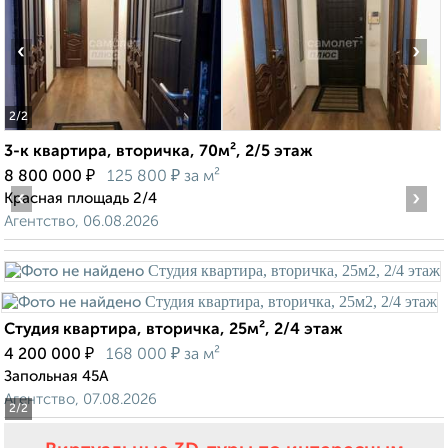
‹
›
2
/2
3-к квартира, вторичка, 70м², 2/5 этаж
₽
₽
8 800 000
125 800
за м²
‹
›
Красная площадь 2/4
Агентство, 06.08.2026
Студия квартира, вторичка, 25м², 2/4 этаж
₽
₽
4 200 000
168 000
за м²
Запольная 45А
Агентство, 07.08.2026
2
/2