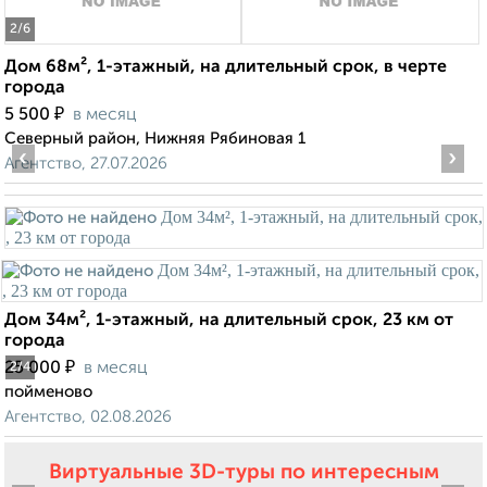
2
/6
Дом 68м², 1-этажный, на длительный срок, в черте
города
₽
5 500
в месяц
Северный район, Нижняя Рябиновая 1
‹
›
Агентство, 27.07.2026
Дом 34м², 1-этажный, на длительный срок, 23 км от
города
₽
25 000
в месяц
2
/4
пойменово
Агентство, 02.08.2026
Виртуальные 3D-туры по интересным