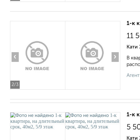
1-к 
11 
Кати 
‹
›
В ква
распо
Агент
2
/3
1-к 
5 5
Кати 