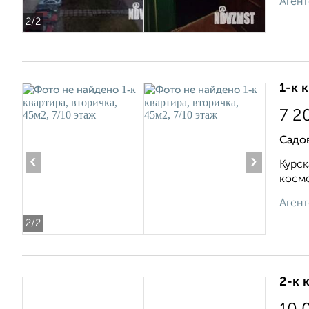
Агент
2
/2
1-к 
7 2
Садо
‹
›
Курск
косме
Агент
2
/2
2-к 