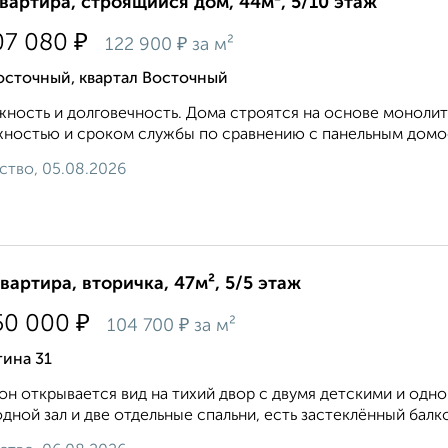
квартира, строящийся дом, 44м², 5/10 этаж
₽
07 080
₽
122 900
за м²
осточный, квартал Восточный
ность и долговечность. Дома строятся на основе монолит
ностью и сроком службы по сравнению с панельным домос
ство, 05.08.2026
квартира, вторичка, 47м², 5/5 этаж
₽
50 000
₽
104 700
за м²
гина 31
он открывается вид на тихий двор с двумя детскими и од
дной зал и две отдельные спальни, есть застеклённый балко