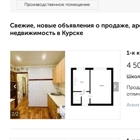
Производственное помещение
Свежие, новые объявления о продаже, а
недвижимость в Курске
1-к 
4 5
Школ
‹
›
Прода
отлич
Агент
2
/2