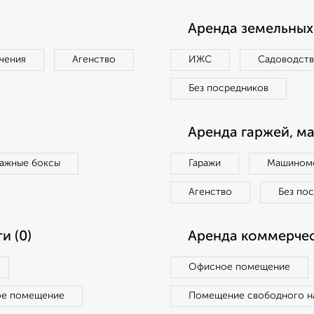
Аренда земельных 
чения
Агенство
ИЖС
Садоводст
Без посредников
Аренда гаржей, м
ражные боксы
Гаражи
Машиноме
Агенство
Без по
и (0)
Аренда коммерчес
Офисное помещение
ое помещение
Помещение свободного н