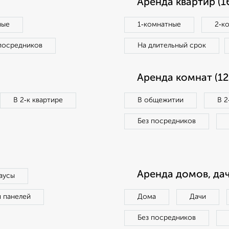
Аренда квартир (1
ные
1‑комнатные
2‑к
посредников
На длительный срок
Аренда комнат (12
В 2‑к квартире
В общежитии
В 2
Без посредников
Аренда домов, дач
аусы
п панелей
Дома
Дачи
Без посредников