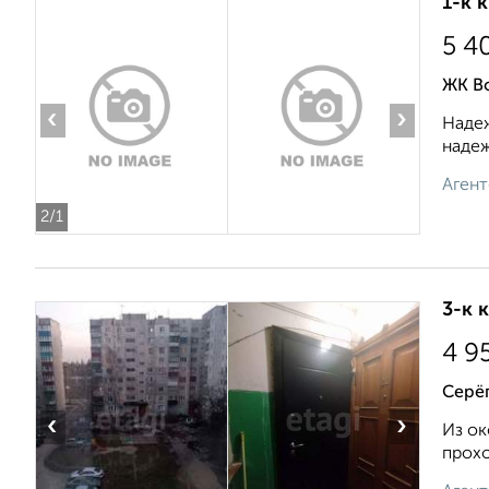
1-к 
5 4
ЖК В
‹
›
Надеж
надеж
Агент
2
/1
3-к 
4 9
Серё
‹
›
Из ок
прохо