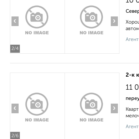
10 
Север
‹
›
Хорош
автом
Агент
2
/4
2-к 
11 
переу
‹
›
Кварт
мелоч
Агент
2
/6