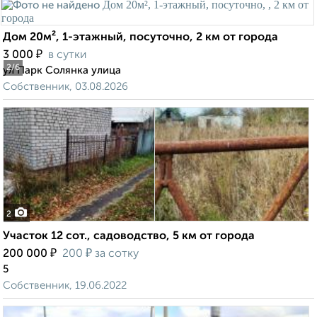
Дом 20м², 1-этажный, посуточно, 2 км от города
₽
3 000
в сутки
2
/6
ул Парк Солянка улица
Собственник, 03.08.2026
2
Участок 12 сот., садоводство, 5 км от города
₽
₽
200 000
200
за сотку
5
Собственник, 19.06.2022