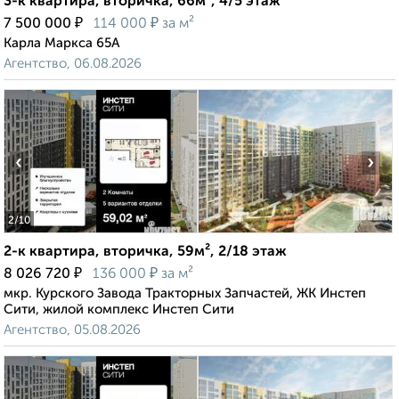
3-к квартира, вторичка, 66м², 4/5 этаж
₽
₽
7 500 000
114 000
за м²
Карла Маркса 65А
Агентство, 06.08.2026
‹
›
2
/10
2-к квартира, вторичка, 59м², 2/18 этаж
₽
₽
8 026 720
136 000
за м²
мкр. Курского Завода Тракторных Запчастей, ЖК Инстеп
Сити, жилой комплекс Инстеп Сити
Агентство, 05.08.2026