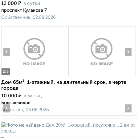
₽
12 000
в сутки
проспект Кулакова 7
Собственник, 02.08.2026
‹
›
2
/6
Дом 65м², 1-этажный, на длительный срок, в черте
города
₽
10 000
в месяц
Большевиков
‹
›
Агентство, 06.08.2026