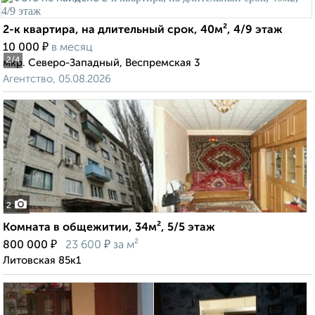
2-к квартира, на длительный срок, 40м², 4/9 этаж
₽
10 000
в месяц
2
/4
мкр. Северо-Западный, Веспремская 3
Агентство, 05.08.2026
2
Комната в общежитии, 34м², 5/5 этаж
₽
₽
800 000
23 600
за м²
Литовская 85к1