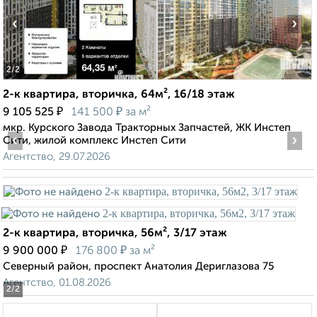
‹
›
2
/2
2-к квартира, вторичка, 64м², 16/18 этаж
₽
₽
9 105 525
141 500
за м²
мкр. Курского Завода Тракторных Запчастей, ЖК Инстеп
‹
›
Сити, жилой комплекс Инстеп Сити
Агентство, 29.07.2026
2-к квартира, вторичка, 56м², 3/17 этаж
₽
₽
9 900 000
176 800
за м²
Северный район, проспект Анатолия Дериглазова 75
Агентство, 01.08.2026
2
/2