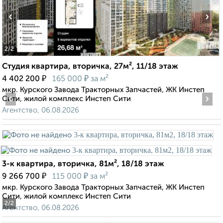
‹
›
2
/2
Студия квартира, вторичка, 27м², 11/18 этаж
₽
₽
4 402 200
165 000
за м²
мкр. Курского Завода Тракторных Запчастей, ЖК Инстеп
‹
›
Сити, жилой комплекс Инстеп Сити
Агентство, 06.08.2026
3-к квартира, вторичка, 81м², 18/18 этаж
₽
₽
9 266 700
115 000
за м²
мкр. Курского Завода Тракторных Запчастей, ЖК Инстеп
Сити, жилой комплекс Инстеп Сити
2
/2
Агентство, 06.08.2026