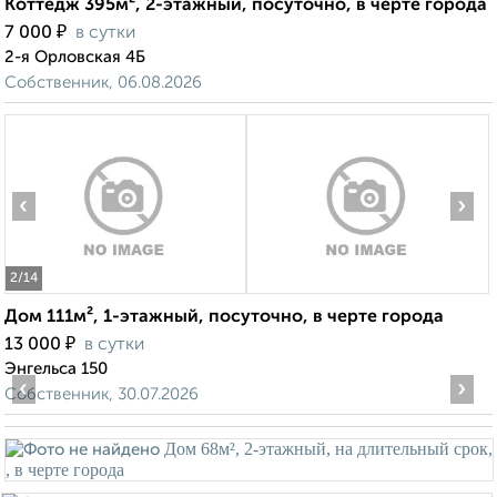
Коттедж 395м², 2-этажный, посуточно, в черте города
₽
7 000
в сутки
2-я Орловская 4Б
Собственник, 06.08.2026
‹
›
2
/14
Дом 111м², 1-этажный, посуточно, в черте города
₽
13 000
в сутки
Энгельса 150
‹
›
Собственник, 30.07.2026