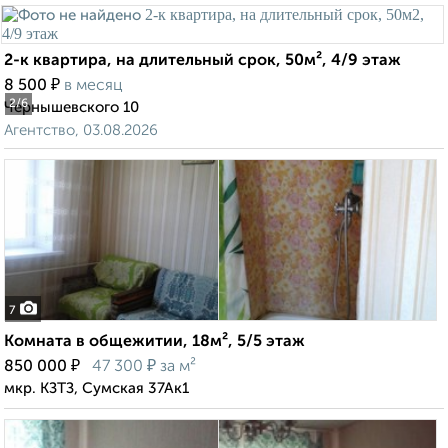
2-к квартира, на длительный срок, 50м², 4/9 этаж
₽
8 500
в месяц
2
/6
Чернышевского 10
Агентство, 03.08.2026
7
Комната в общежитии, 18м², 5/5 этаж
₽
₽
850 000
47 300
за м²
мкр. КЗТЗ, Сумская 37Ак1