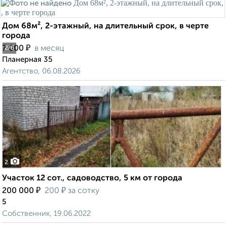
Дом 68м², 2-этажный, на длительный срок, в черте
города
₽
7 000
в месяц
2
/6
Планерная 35
Агентство, 06.08.2026
2
Участок 12 сот., садоводство, 5 км от города
₽
₽
200 000
200
за сотку
5
Собственник, 19.06.2022