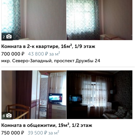
2
Комната в 2-к квартире, 16м², 1/9 этаж
₽
₽
700 000
43 800
за м²
мкр. Северо-Западный, проспект Дружбы 24
8
Комната в общежитии, 19м², 1/2 этаж
₽
₽
750 000
39 500
за м²