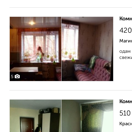
Комн
420
Маги
одам 
свежи
5
Комн
510
Крас