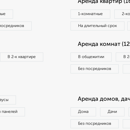
Аренда квартир (1
ные
1‑комнатные
2‑к
посредников
На длительный срок
Аренда комнат (12
В 2‑к квартире
В общежитии
В 2
Без посредников
Аренда домов, дач
аусы
п панелей
Дома
Дачи
Без посредников