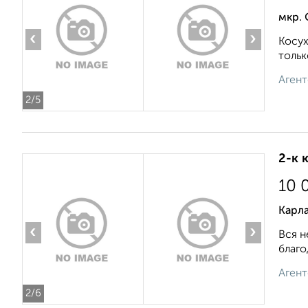
мкр. 
‹
›
Косух
тольк
Агент
2
/5
2-к 
10 
Карла
‹
›
Вся н
благо
Агент
2
/6