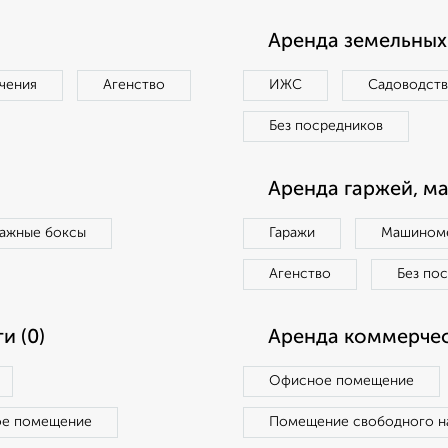
Аренда земельных 
чения
Агенство
ИЖС
Садоводст
Без посредников
Аренда гаржей, м
ражные боксы
Гаражи
Машиноме
Агенство
Без по
и (0)
Аренда коммерчес
Офисное помещение
ое помещение
Помещение свободного н