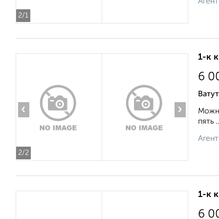
Агент
2
/1
1-к 
6 0
Ватут
‹
›
Можно
пять ..
Агент
2
/2
1-к 
6 0