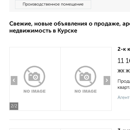
Производственное помещение
Свежие, новые объявления о продаже, а
недвижимость в Курске
2-к 
11 
ЖК ЖК
‹
›
Прода
кварт
Агент
2
/2