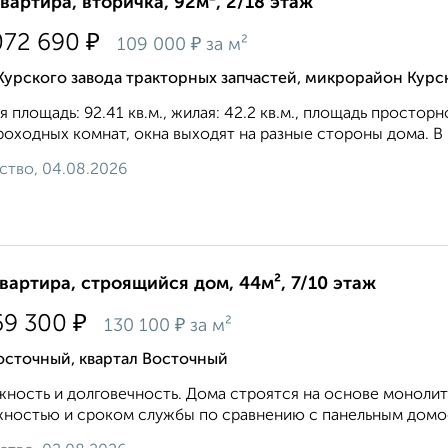
квартира, вторичка, 92м², 2/18 этаж
₽
072 690
₽
109 000
за м²
Курского завода тракторных запчастей, микрорайон Курс
 площадь: 92.41 кв.м., жилая: 42.2 кв.м., площадь просторн
роходных комнат, окна выходят на paзные стороны дома. В к
ство, 04.08.2026
квартира, строящийся дом, 44м², 7/10 этаж
₽
69 300
₽
130 100
за м²
осточный, квартал Восточный
ность и долговечность. Дома строятся на основе монолит
ностью и сроком службы по сравнению с панельным домос