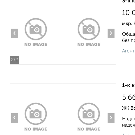
3-к 
10 
мкр. 
‹
›
Общая
без п
Агент
2
/2
1-к 
5 6
ЖК В
‹
›
Надеж
надеж