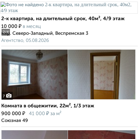
2-к квартира, на длительный срок, 40м², 4/9 этаж
₽
10 000
в месяц
2
/4
мкр. Северо-Западный, Веспремская 3
Агентство, 05.08.2026
7
Комната в общежитии, 22м², 1/3 этаж
₽
₽
900 000
41 000
за м²
Союзная 49