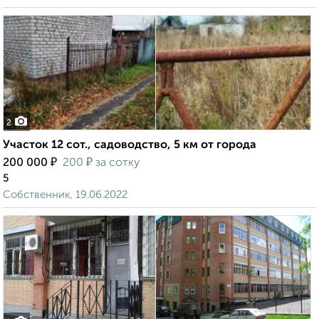
2
Участок 12 сот., садоводство, 5 км от города
₽
₽
200 000
200
за сотку
5
Собственник, 19.06.2022