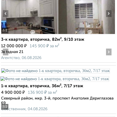
‹
›
2
/2
3-к квартира, вторичка, 82м², 9/10 этаж
₽
₽
12 000 000
145 900
за м²
‹
›
Звёздная 21
Агентство, 06.08.2026
1-к квартира, вторичка, 36м², 7/17 этаж
₽
₽
4 900 000
136 900
за м²
Северный район, мкр. 3-й, проспект Анатолия Дериглазова
69
2
/2
Собственник, 04.08.2026