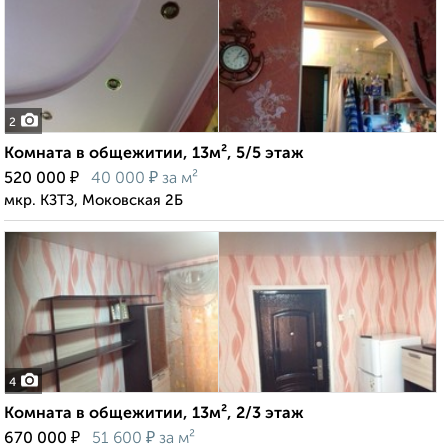
2
Комната в общежитии, 13м², 5/5 этаж
₽
₽
520 000
40 000
за м²
мкр. КЗТЗ, Моковская 2Б
4
Комната в общежитии, 13м², 2/3 этаж
₽
₽
670 000
51 600
за м²