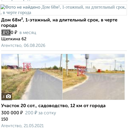
Дом 68м², 1-этажный, на длительный срок, в черте
города
₽
7 000
в месяц
2
/11
Щепкина 62
Агентство, 06.08.2026
3
Участок 20 сот., садоводство, 12 км от города
₽
₽
300 000
200
за сотку
150
Агентство, 21.05.2021