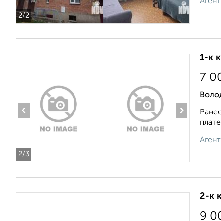
Агент
2
/2
1-к 
7 0
Воло
‹
›
Ранее
плате
Агент
2
/3
2-к 
9 0