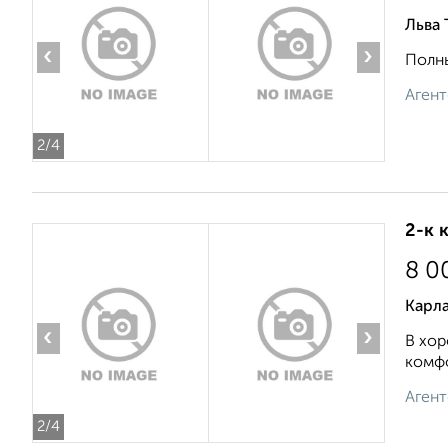
Льва 
‹
›
Полны
Агент
2
/4
2-к 
8 0
Карла
‹
›
В хор
комфо
Агент
2
/4