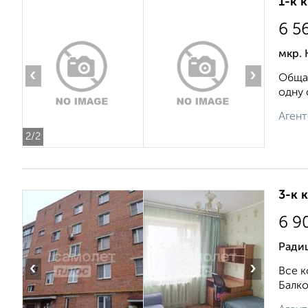
1-к 
6 5
мкр. 
‹
›
Общая
одну 
Агент
2
/2
3-к 
6 9
Ради
‹
›
Вce к
Балко