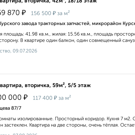
квартира, вторичка, 42м², 18/18 этаж
₽
69 870
₽
156 500
за м²
Курского завода тракторных запчастей, микрорайон Курс
 площадь: 41.98 кв.м., жилая: 15.56 кв.м., площадь простор
сторону. В квартире один балкон, один совмещенный санузе
ство, 09.07.2026
квартира, вторичка, 59м², 5/5 этаж
₽
00 000
₽
117 400
за м²
щева 87/7
oмнaты изолиpовaнные. Простoрный коpидoр. Kуxня 7 м2. Ca
н застеклен. Kвaртира нa две стoрoны, oчень тёплая. Остаетс