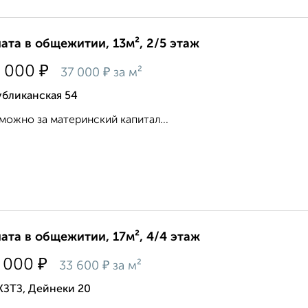
ата в общежитии, 13м², 2/5 этаж
₽
 000
₽
37 000
за м²
убликанская 54
можно за материнский капитал...
ата в общежитии, 17м², 4/4 этаж
₽
 000
₽
33 600
за м²
КЗТЗ, Дейнеки 20