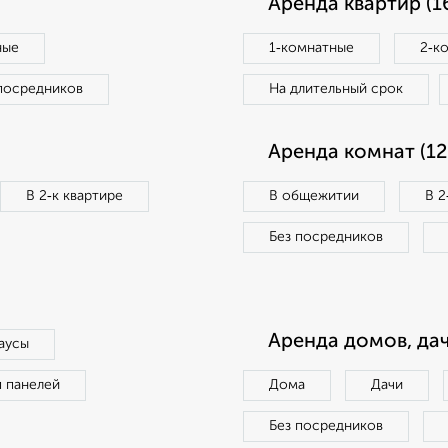
Аренда квартир (1
ные
1‑комнатные
2‑к
посредников
На длительный срок
Аренда комнат (12
В 2‑к квартире
В общежитии
В 2
Без посредников
Аренда домов, дач
аусы
п панелей
Дома
Дачи
Без посредников