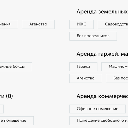
Аренда земельных 
чения
Агенство
ИЖС
Садоводст
Без посредников
Аренда гаржей, м
ражные боксы
Гаражи
Машиноме
Агенство
Без по
и (0)
Аренда коммерчес
Офисное помещение
ое помещение
Помещение свободного н