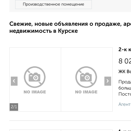
Производственное помещение
Свежие, новые объявления о продаже, а
недвижимость в Курске
2-к 
8 0
ЖК В
‹
›
Прода
больш
Посто
Агент
2
/1