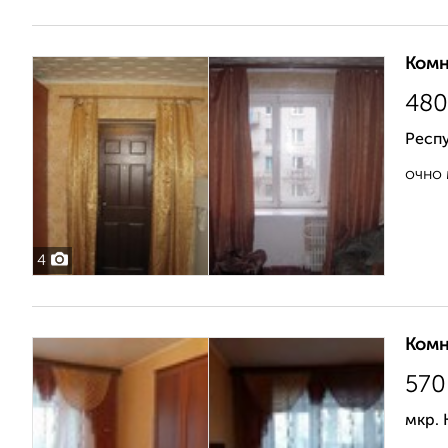
Комн
480
Респ
очно 
4
Комн
570
мкр. 