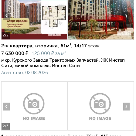
‹
›
2
/2
2-к квартира, вторичка, 61м², 14/17 этаж
₽
₽
7 630 000
125 000
за м²
мкр. Курского Завода Тракторных Запчастей, ЖК Инстеп
Сити, жилой комплекс Инстеп Сити
Агентство, 02.08.2026
‹
›
2
/3