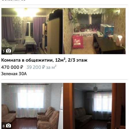
3
Комната в общежитии, 12м², 2/3 этаж
₽
₽
470 000
39 200
за м²
Зеленая 30А
8