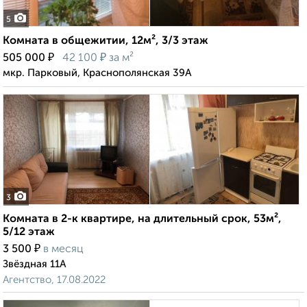
5
Комната в общежитии, 12м², 3/3 этаж
₽
₽
505 000
42 100
за м²
мкр. Парковый, Краснополянская 39А
3
Комната в 2-к квартире, на длительный срок, 53м²,
5/12 этаж
₽
3 500
в месяц
Звёздная 11А
Агентство, 17.08.2022