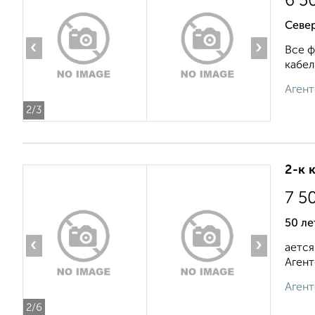
6 5
Север
‹
›
Все ф
кабел
Агент
2
/3
2-к 
7 5
50 ле
‹
›
ается
Агент
Агент
2
/6