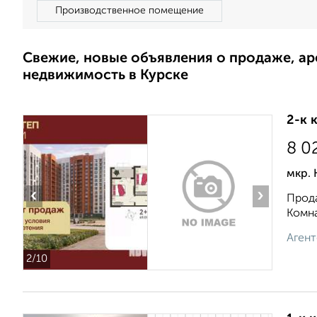
Производственное помещение
Свежие, новые объявления о продаже, а
недвижимость в Курске
2-к 
8 0
мкр. 
‹
›
Прода
Комна
Агент
2
/10