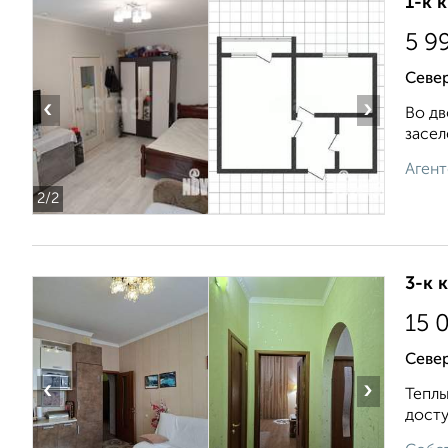
1-к 
5 9
Север
‹
›
Во дв
засел
Агент
2
/2
3-к 
15 
Север
‹
›
Теплы
досту