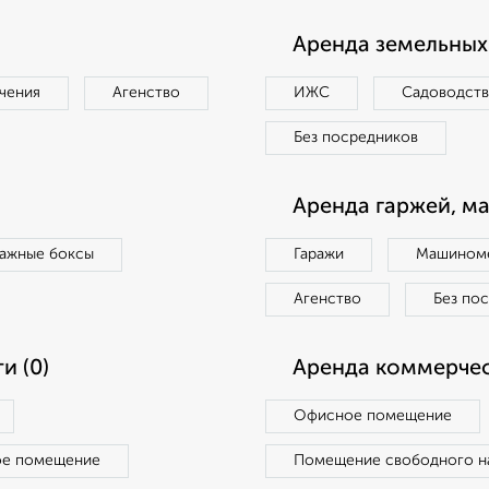
Аренда земельных 
чения
Агенство
ИЖС
Садоводст
Без посредников
Аренда гаржей, м
ражные боксы
Гаражи
Машиноме
Агенство
Без по
и (0)
Аренда коммерчес
Офисное помещение
ое помещение
Помещение свободного н