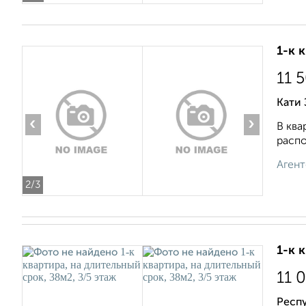
1-к 
11 
Кати 
‹
›
В ква
распо
Агент
2
/3
1-к 
11 
Респ