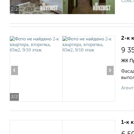
Собст
2
/2
2-к 
9 3
ЖК П
‹
›
Фасад
выпол
Агент
2
/2
1-к 