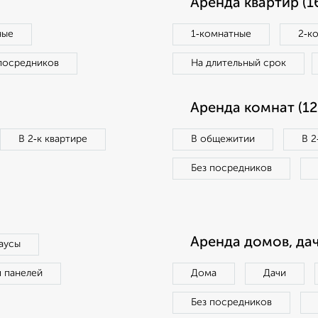
Аренда квартир (1
ные
1‑комнатные
2‑к
посредников
На длительный срок
Аренда комнат (12
В 2‑к квартире
В общежитии
В 2
Без посредников
Аренда домов, дач
аусы
п панелей
Дома
Дачи
Без посредников