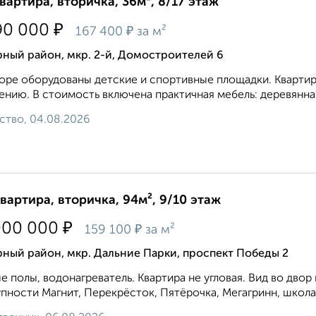
квартира, вторичка, 36м², 8/17 этаж
₽
90 000
₽
167 400
за м²
ный район, мкр. 2-й, Домостроителей 6
оре оборудованы детские и спортивные площадки. Квартира
ению. В стоимость включена практичная мебель: деревянная
ство, 04.08.2026
квартира, вторичка, 94м², 9/10 этаж
₽
000 000
₽
159 100
за м²
ный район, мкр. Дальние Парки, проспект Победы 2
е полы, водонагреватель. Квартира не угловая. Вид во двор
пности Магнит, Перекрёсток, Пятёрочка, Мегагринн, школа 