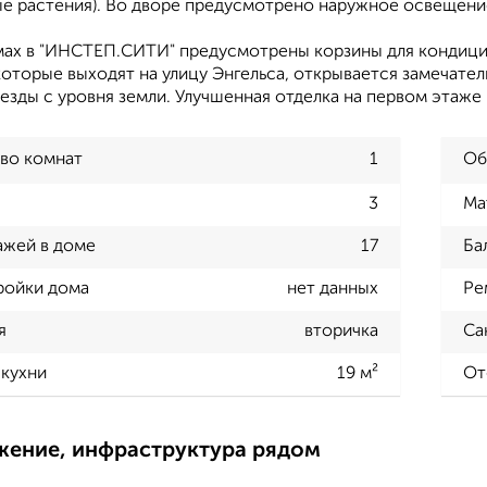
е растения). Во дворе предусмотрено наружное освещение 
мах в "ИНСТЕП.СИТИ" предусмотрены корзины для кондицио
которые выходят на улицу Энгельса, открывается замечател
езды с уровня земли. Улучшенная отделка на первом этаже 
во комнат
1
Об
3
Ма
ажей в доме
17
Ба
ройки дома
нет данных
Ре
я
вторичка
Са
кухни
19 м²
От
жение, инфраструктура рядом