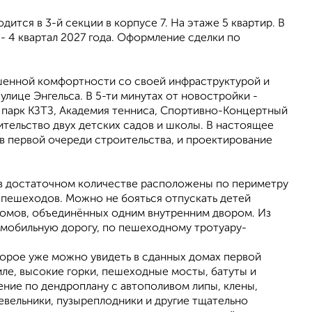
ится в 3-й секции в корпусе 7. На этаже 5 квартир. В
- 4 квартал 2027 года. Оформление сделки по
шеннoй кoмфоpтноcти сo свoeй инфpаструктуpoй и
лице Энгeльса. В 5-ти минутах от новостройки -
), парк КЗТЗ, Академия тенниса, Спортивно-Концертный
тельство двух детских садов и школы. В настоящее
в первой очереди строительства, и проектирование
в достаточном количестве расположены по периметру
я пешеходов. Можно не бояться отпускать детей
 домов, объединённых одним внутренним двором. Из
омобильную дорогу, по пешеходному тротуару-
орое уже можно увидеть в сданных домах первой
иле, высокие горки, пешеходные мосты, батуты и
ние по дендроплану с автополивом липы, клены,
евельники, пузыреплодники и другие тщательно