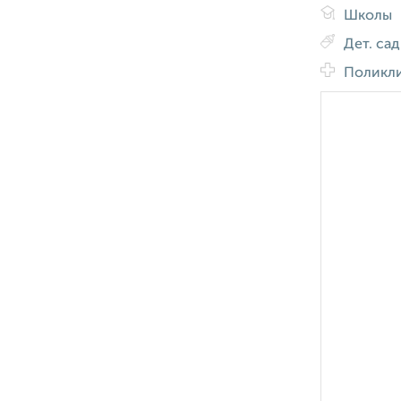
Школы
Дет. са
Поликл