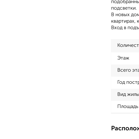
подобранны
подсветки.
В новых до
квартирах, 
Вход в подъ
Количест
Этаж
Всего эт
Год пост
Вид жиль
Площадь 
Располо