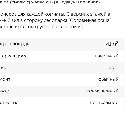
на разных уровнях и гирлянды для вечерней
неров для каждой комнаты. С верхних этажей в
ьный вид в сторону лесопарка "Соловьиная роща".
в зоне входной группы с отделкой из
2
щая площадь
41 м
териал дома
панельный
лкон
есть
монт
обычный
нузел
совмещенный
опление
центральное