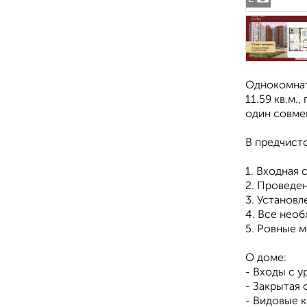
Однокомнатн
11.59 кв.м.
один совме
В предчисто
1. Входная 
2. Проведе
3. Установ
4. Все необ
5. Ровные 
О доме:
- Входы с у
- Закрытая 
- Видовые 