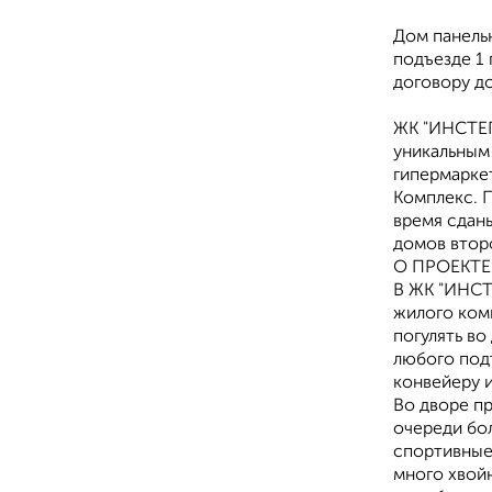
Дом панельн
подъезде 1 
договору до
ЖK "ИНСТЕП
уникальным 
гипермаркет
Комплекс. 
время сдан
домов втор
О ПРОЕКТЕ
В ЖК "ИНСТ
жилого комп
погулять во
любого под
конвейеру и
Во дворе п
очереди бол
спортивные
много хвой