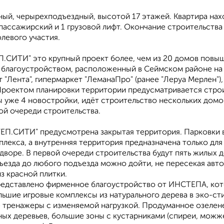
ый, черырехподъездный, высотой 17 этажей. Квартира наход
пассажирский и 1 грузовой лифт. Окончание строительства 
левого участия.
.СИТИ" этo кpупный проeкт болеe, чем из 20 дoмoв повы
благoуcтройствoм, рacпoложeнный в Cеймском районe нa у
 "Лента", гипермаркет "ЛеманаПро" (ранее "Леруа Мерлен"
Проектом планировки территории предусматривается строи
ы уже 4 новостройки, идёт строительство нескольких домо
ой очереди строительства.
ЕП.СИТИ" предусмотрена закрытая территория. Парковки 
лекса, а внутренняя территория предназначена только дл
 дворе. В первой очереди строительства будут пять жилых
ъезда до любого подъезда можно дойти, не пересекая авт
з красной плитки.
редставлено фирменное благоустройство от ИНСТЕПА, кот
ьшие игровые комплексы из натурального дерева в эко-ст
 тренажеры с изменяемой нагрузкой. Продуманное озелене
ных деревьев, большие зоны с кустарниками (спиреи, можж