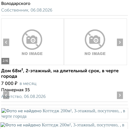
Володарского
Собственник, 06.08.2026
‹
›
2
/6
Дом 68м², 2-этажный, на длительный срок, в черте
города
₽
7 000
в месяц
Планерная 35
‹
›
Агентство, 06.08.2026