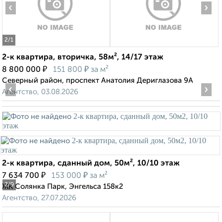
‹
›
2
/1
2-к квартира, вторичка, 58м², 14/17 этаж
₽
₽
8 800 000
151 800
за м²
Северный район, проспект Анатолия Дериглазова 9А
‹
›
Агентство, 03.08.2026
2-к квартира, сданный дом, 50м², 10/10 этаж
₽
₽
7 634 700
153 000
за м²
2
/9
ЖК Солянка Парк, Энгельса 158к2
Агентство, 27.07.2026