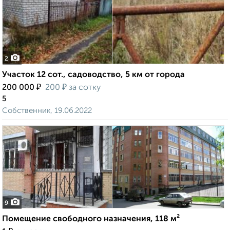
2
Участок 12 сот., садоводство, 5 км от города
₽
₽
200 000
200
за сотку
5
Собственник, 19.06.2022
9
Помещение свободного назначения, 118 м²