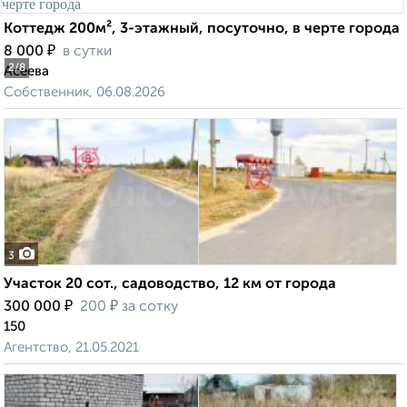
Коттедж 200м², 3-этажный, посуточно, в черте города
₽
8 000
в сутки
2
/8
Асеева
Собственник, 06.08.2026
3
Участок 20 сот., садоводство, 12 км от города
₽
₽
300 000
200
за сотку
150
Агентство, 21.05.2021