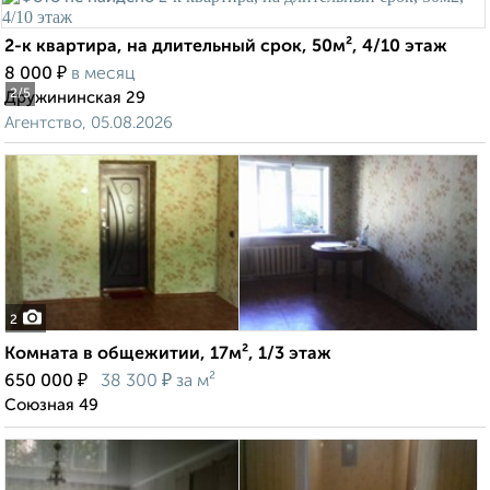
2-к квартира, на длительный срок, 50м², 4/10 этаж
₽
8 000
в месяц
2
/5
Дружининская 29
Агентство, 05.08.2026
2
Комната в общежитии, 17м², 1/3 этаж
₽
₽
650 000
38 300
за м²
Союзная 49