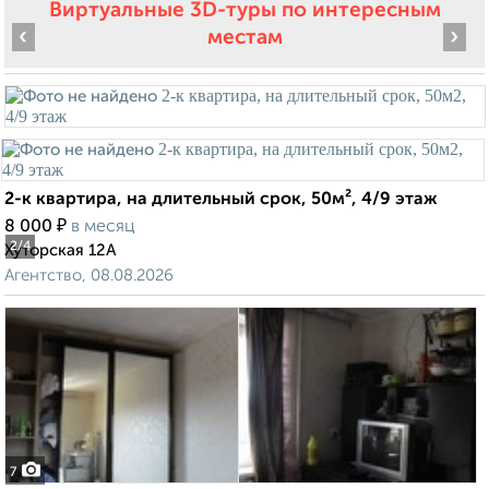
Виртуальные 3D-туры по интересным
‹
›
местам
2-к квартира, на длительный срок, 50м², 4/9 этаж
₽
8 000
в месяц
2
/4
Хуторская 12А
Агентство, 08.08.2026
7