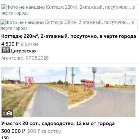
Коттедж 220м², 2-этажный, посуточно, в черте города
₽
4 500
в сутки
2
/8
1-я Щигровская
Агентство, 07.08.2026
3
Участок 20 сот., садоводство, 12 км от города
₽
₽
300 000
200
за сотку
150