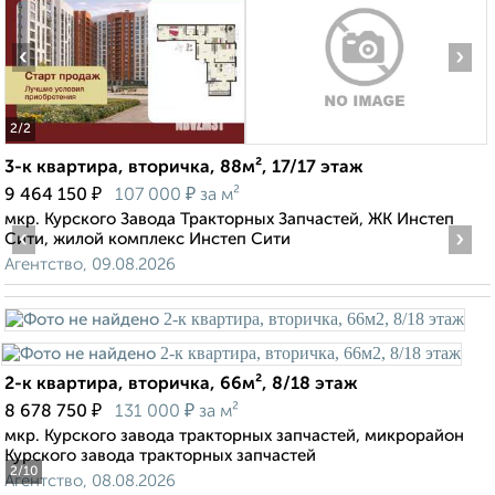
‹
›
2
/2
3-к квартира, вторичка, 88м², 17/17 этаж
₽
₽
9 464 150
107 000
за м²
мкр. Курского Завода Тракторных Запчастей, ЖК Инстеп
‹
›
Сити, жилой комплекс Инстеп Сити
Агентство, 09.08.2026
2-к квартира, вторичка, 66м², 8/18 этаж
₽
₽
8 678 750
131 000
за м²
мкр. Курского завода тракторных запчастей, микрорайон
Курского завода тракторных запчастей
2
/10
Агентство, 08.08.2026