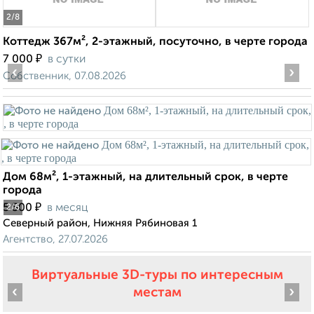
2
/8
Коттедж 367м², 2-этажный, посуточно, в черте города
₽
7 000
в сутки
‹
›
Собственник, 07.08.2026
Дом 68м², 1-этажный, на длительный срок, в черте
города
₽
5 500
в месяц
2
/6
Северный район, Нижняя Рябиновая 1
Агентство, 27.07.2026
Виртуальные 3D-туры по интересным
‹
›
местам