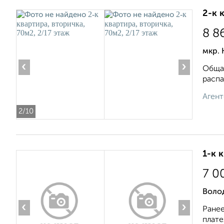
2-к 
8 8
мкр. 
‹
›
Общая
распа
Агент
2
/10
1-к 
7 0
Воло
‹
›
Ранее
плате