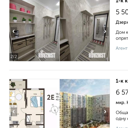
1-к 
5 5
Дзер
‹
›
Дом к
опрят
Агент
2
/2
1-к 
6 5
мкр. 
‹
›
Общая
одну 