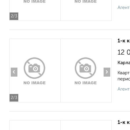
Агент
2
/3
1-к 
12 
Карла
‹
›
Кварт
перио
Агент
2
/3
1-к 