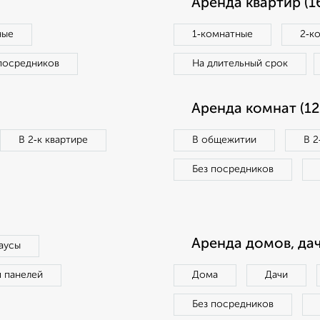
Аренда квартир (1
ные
1‑комнатные
2‑к
посредников
На длительный срок
Аренда комнат (12
В 2‑к квартире
В общежитии
В 2
Без посредников
Аренда домов, дач
аусы
п панелей
Дома
Дачи
Без посредников