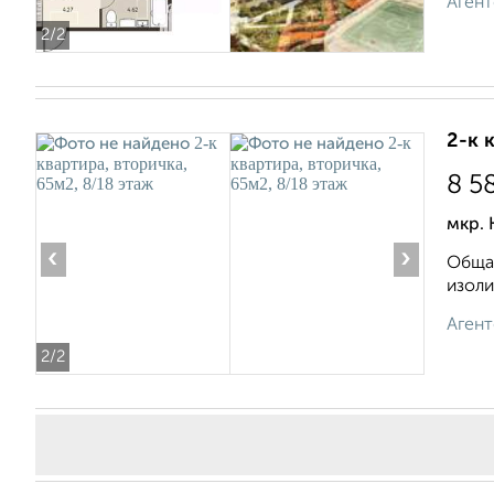
Агент
2
/2
2-к 
8 5
мкр. 
‹
›
Общая
изоли
Агент
2
/2