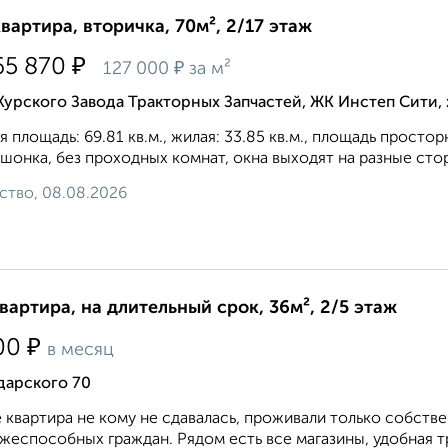
квартира, вторичка, 70м², 2/17 этаж
₽
65 870
₽
127 000
за м²
Курского Завода Тракторных Запчастей, ЖК Инстеп Сити
 площадь: 69.81 кв.м., жилая: 33.85 кв.м., площадь простор
шонка, без проходных комнат, окна выходят на paзные стор
ство, 08.08.2026
квартира, на длительный срок, 36м², 2/5 этаж
₽
00
в месяц
дарского 70
 квартира не кому не сдавалась, проживали только собств
жеспособных граждан. Рядом есть все магазины, удобная тр