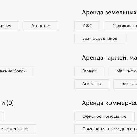
Аренда земельных 
чения
Агенство
ИЖС
Садоводст
Без посредников
Аренда гаржей, м
ражные боксы
Гаражи
Машиноме
Агенство
Без по
и (0)
Аренда коммерчес
Офисное помещение
ое помещение
Помещение свободного н