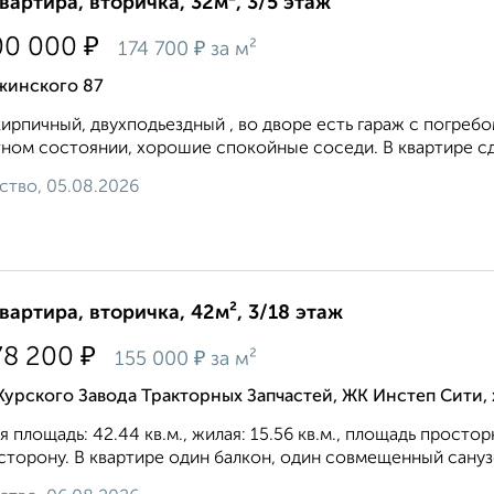
квартира, вторичка, 32м², 3/5 этаж
₽
00 000
₽
174 700
за м²
жинского 87
ирпичный, двухподьездный , во дворе есть гараж с погребо
ном состоянии, хорошие спокойные соседи. В квартире сде
ство, 05.08.2026
квартира, вторичка, 42м², 3/18 этаж
₽
78 200
₽
155 000
за м²
Курского Завода Тракторных Запчастей, ЖК Инстеп Сити
 площадь: 42.44 кв.м., жилая: 15.56 кв.м., площадь простор
сторону. В квартире один балкон, один совмещенный санузе