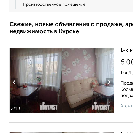
Производственное помещение
Свежие, новые объявления о продаже, а
недвижимость в Курске
1-к 
6 0
1-я Л
‹
›
Прода
Косме
подвал
Агент
2
/10