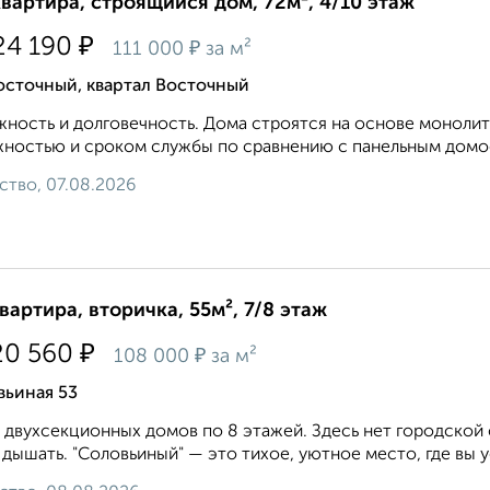
квартира, строящийся дом, 72м², 4/10 этаж
₽
24 190
₽
111 000
за м²
осточный, квартал Восточный
ность и долговечность. Дома строятся на основе монолит
ностью и сроком службы по сравнению с панельным домос
ство, 07.08.2026
квартира, вторичка, 55м², 7/8 этаж
₽
20 560
₽
108 000
за м²
вьиная 53
 двухсекционных домов по 8 этажей. Здесь нет городской 
 дышать. "Соловьиный" — это тихое, уютное место, где вы у