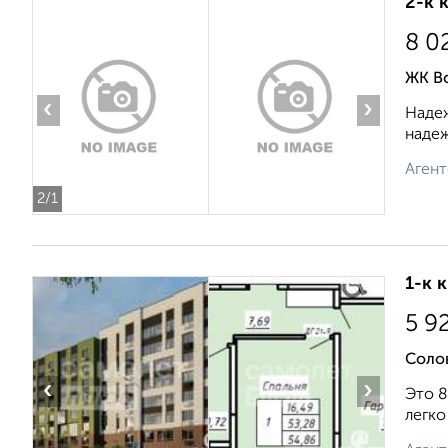
2-к 
8 0
ЖК В
‹
›
Надеж
надеж
Агент
2
/1
1-к 
5 9
Соло
‹
›
Это 8
легко