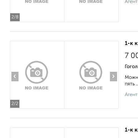
Агент
2
/8
1-к 
7 0
Гогол
‹
›
Можно
пять ..
Агент
2
/2
1-к 