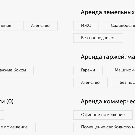
Аренда земельных 
чения
Агенство
ИЖС
Садоводст
Без посредников
Аренда гаржей, м
ражные боксы
Гаражи
Машиноме
Агенство
Без по
и (0)
Аренда коммерчес
Офисное помещение
ое помещение
Помещение свободного н