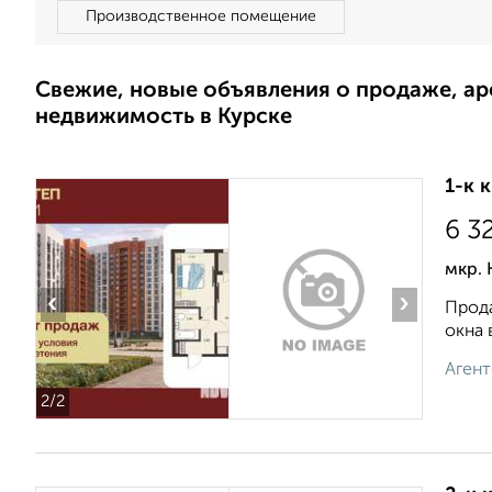
Производственное помещение
Свежие, новые объявления о продаже, а
недвижимость в Курске
1-к 
6 3
мкр. 
‹
›
Прода
окна 
Агент
2
/2