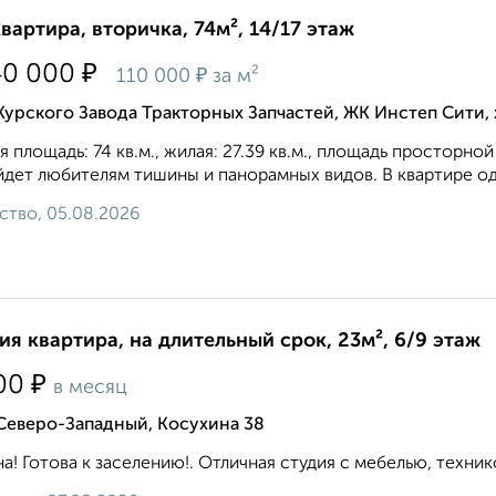
квартира, вторичка, 74м², 14/17 этаж
₽
40 000
₽
110 000
за м²
Курского Завода Тракторных Запчастей, ЖК Инстеп Сити
 площадь: 74 кв.м., жилая: 27.39 кв.м., площадь просторной
дет любителям тишины и панорамных видов. В квартире од
ство, 05.08.2026
ия квартира, на длительный срок, 23м², 6/9 этаж
₽
00
в месяц
Северо-Западный, Косухина 38
а! Готова к заселению!. Отличная студия с мебелью, технико