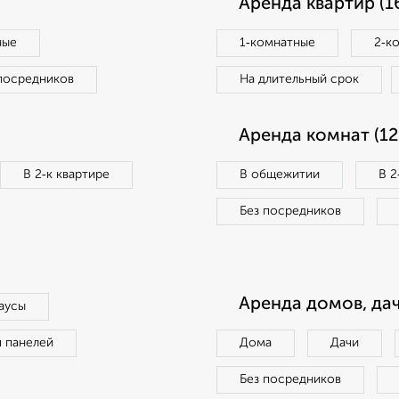
Аренда квартир (1
ные
1‑комнатные
2‑к
посредников
На длительный срок
Аренда комнат (12
В 2‑к квартире
В общежитии
В 2
Без посредников
Аренда домов, дач
аусы
п панелей
Дома
Дачи
Без посредников