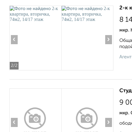
2-к 
8 1
мкр. 
‹
›
Общая
подой
Агент
2
/2
Студ
9 0
мкр. 
‹
›
ободн