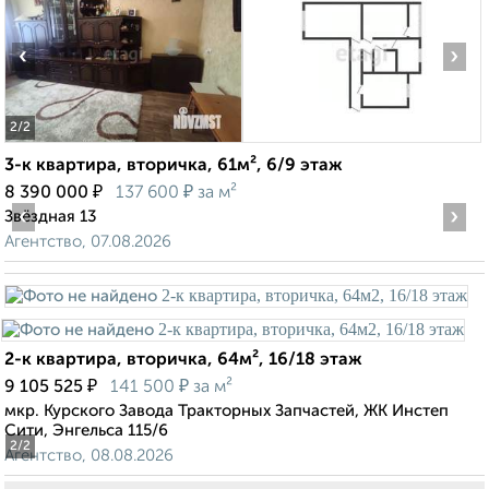
‹
›
2
/2
3-к квартира, вторичка, 61м², 6/9 этаж
₽
₽
8 390 000
137 600
за м²
‹
›
Звёздная 13
Агентство, 07.08.2026
2-к квартира, вторичка, 64м², 16/18 этаж
₽
₽
9 105 525
141 500
за м²
мкр. Курского Завода Тракторных Запчастей, ЖК Инстеп
Сити, Энгельса 115/6
2
/2
Агентство, 08.08.2026