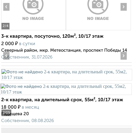
‹
›
2
/4
3-к квартира, посуточно, 120м², 10/17 этаж
₽
2 000
в сутки
Северный район, мкр. Метеостанция, проспект Победы 14
‹
›
Собственник, 31.07.2026
2-к квартира, на длительный срок, 55м², 10/17 этаж
₽
18 000
в месяц
2
/15
Радищева 20
Собственник, 08.08.2026