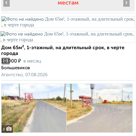
‹
›
местам
Дом 65м², 1-этажный, на длительный срок, в черте
города
₽
10 000
в месяц
2
/6
Большевиков
Агентство, 07.08.2026
3