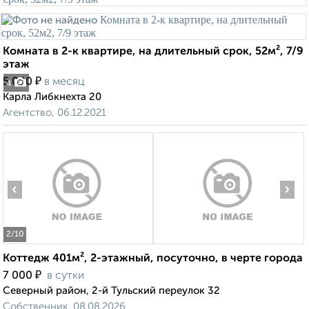
Комната в 2-к квартире, на длительный срок, 52м², 7/9
этаж
₽
5 000
в месяц
4
Карла Либкнехта 20
Агентство, 06.12.2021
‹
›
2
/10
Коттедж 401м², 2-этажный, посуточно, в черте города
₽
7 000
в сутки
Северный район, 2-й Тульский переулок 32
Собственник, 08.08.2026