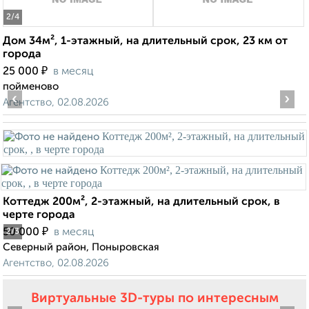
2
/4
Дом 34м², 1-этажный, на длительный срок, 23 км от
города
₽
25 000
в месяц
пойменово
‹
›
Агентство, 02.08.2026
Коттедж 200м², 2-этажный, на длительный срок, в
черте города
₽
50 000
в месяц
2
/3
Северный район, Поныровская
Агентство, 02.08.2026
Виртуальные 3D-туры по интересным