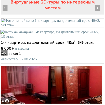
Виртуальные 3D-туры по интересным
‹
›
местам
1-к квартира, на длительный срок, 40м², 5/9 этаж
₽
8 000
в месяц
2
/2
Хуторская 1
Агентство, 07.08.2026
6