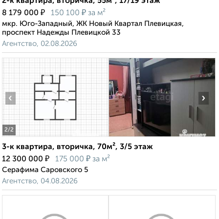
2-к квартира, вторичка, 55м², 17/19 этаж
₽
₽
8 179 000
150 100
за м²
мкр. Юго-Западный, ЖК Новый Квартал Плевицкая,
проспект Надежды Плевицкой 33
Агентство, 02.08.2026
‹
›
2
/2
3-к квартира, вторичка, 70м², 3/5 этаж
₽
₽
12 300 000
175 000
за м²
Серафима Саровского 5
Агентство, 04.08.2026