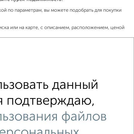
ой по параметрам, вы можете подобрать для покупки
ска или на карте, с описанием, расположением, ценой
ов, риэлторов, застройщиков и агенств
общение в любом удобном для вас мессенджере, это
 СберБанк, ВТБ, Альфа-Банк, Россельхозбанк,
000 000 рублей сроком до 30 лет.
ьзовать данный
 я подтверждаю,
льзования файлов
персональных