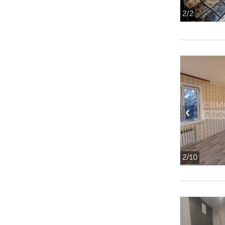
2
/2
‹
2
/10