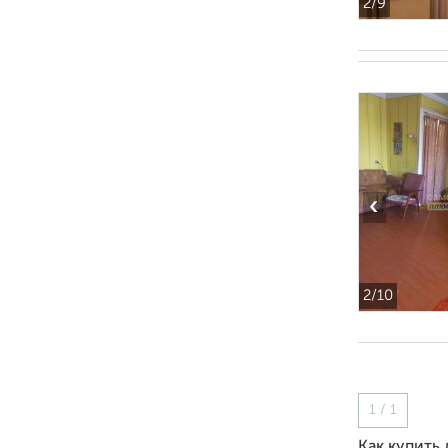
2
/9
‹
2
/10
1 / 1
Как купить