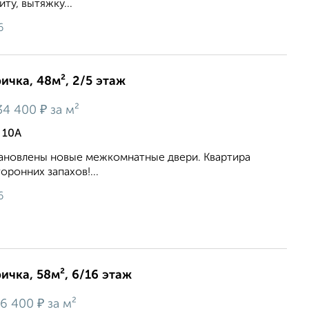
ту, вытяжку...
6
ичка, 48м², 2/5 этаж
₽
34 400
за м²
 10А
тановлены новые межкомнатные двери. Квартира
оронних запахов!...
6
ичка, 58м², 6/16 этаж
₽
6 400
за м²