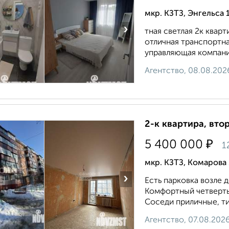
мкр. КЗТЗ, Энгельса 
›
тная светлая 2к квар
отличная транспортна
управляющая компания
Агентство, 08.08.202
2-к квартира, втор
₽
5 400 000
1
мкр. КЗТЗ, Комарова 
›
Есть парковка возле д
Комфортный четвертый
Соседи приличные, т
Агентство, 07.08.202