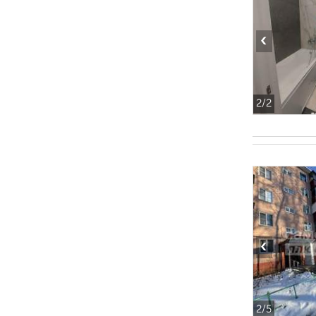
‹
2
/2
‹
2
/5