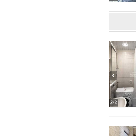
‹
2
/2