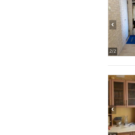
‹
2
/2
‹