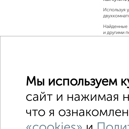
Используя 
двухкомнатн
Найденные 
и другими 
Подберите 
недвижимос
безопасно и
Для покупки
Совкомбанк,
Мы используем к
Сайт работа
сайт и нажимая 
Сколько ст
Цена недви
что я ознакомлен
Средняя це
«cookies»
и
Поли
Цена за м2: