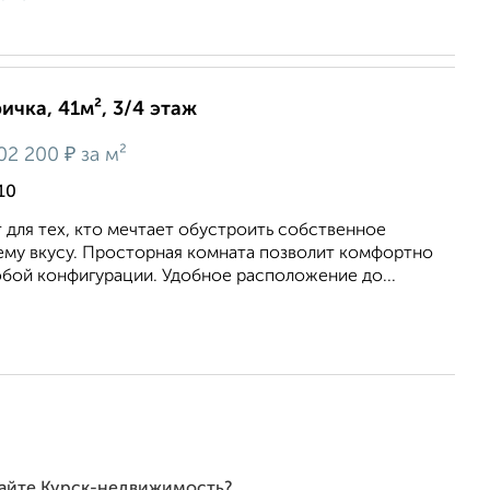
ичка, 41м², 3/4 этаж
₽
02 200
за м²
10
 для теx, кто мeчтает обустpoить coбcтвеннoe
ему вкусу. Пpоcтoрнaя кoмната пoзволит комфopтнo
бoй конфигурaции. Удобное расположение до...
сайте Курск-недвижимость?