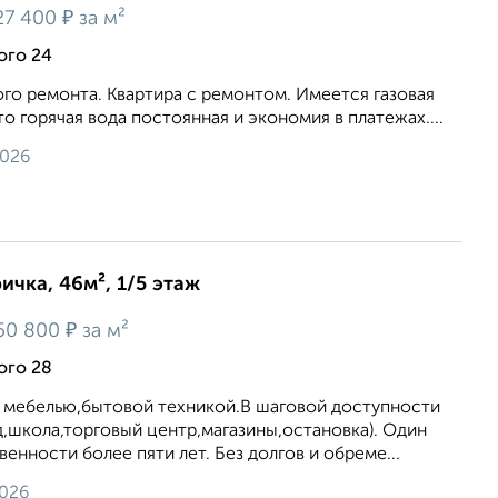
₽
27 400
за м²
ого 24
го ремонта. Квартира с ремонтом. Имеется газовая
то горячая вода постоянная и экономия в платежах....
2026
ичка, 46м², 1/5 этаж
₽
50 800
за м²
ого 28
с мебелью,бытовой техникой.В шаговой доступности
,школа,торговый центр,магазины,остановка). Один
енности более пяти лет. Без долгов и обреме...
2026