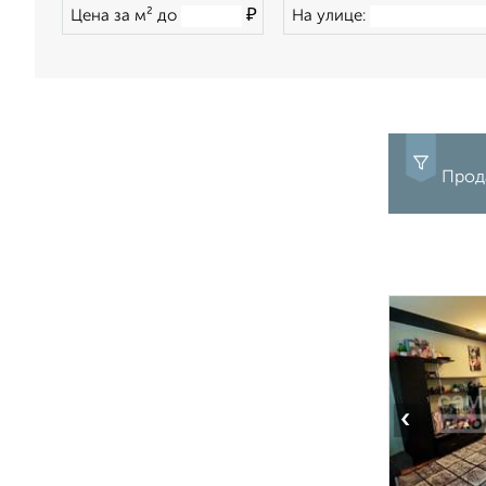
₽
Цена за м² до
На улице:
Прода
‹