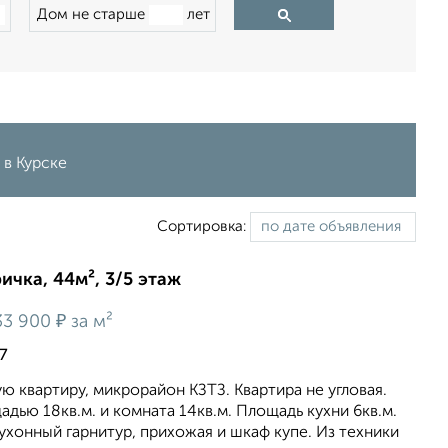
Дом не старше
лет
 в Курске
Сортировка:
ичка, 44м², 3/5 этаж
₽
33 900
за м²
7
 квартиру, микрорайон КЗТЗ. Квартира не угловая.
дью 18кв.м. и комната 14кв.м. Площадь кухни 6кв.м.
ухонный гарнитур, прихожая и шкаф купе. Из техники