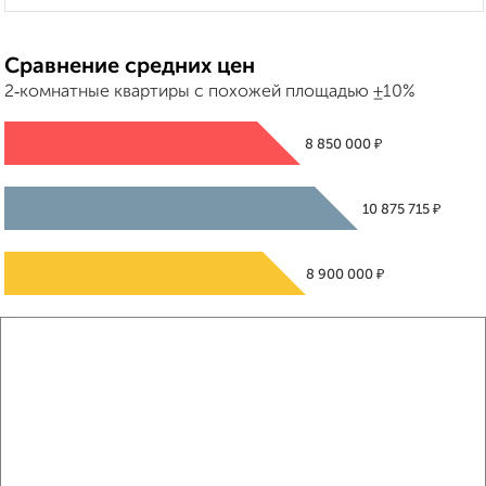
Сравнение средних цен
2‑комнатные квартиры с похожей площадью ±10%
₽
8 850 000
₽
10 875 715
₽
8 900 000
Средняя цена район
Это предложение
Средняя цена по городу
Похожие предложения рядом
2‑комнатные квартиры недалеко от ЖК Парковый квартал