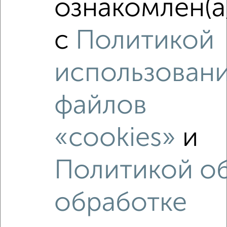
ознакомлен(а
2-к квартира, вторичка, 67м², 3/18 этаж
₽
₽
8 653 190
128 500
за м²
с
Политикой
мкр. Курского Завода Тракторных Запчастей, ЖК Инстеп
Сити, жилой комплекс Инстеп Сити
Агентство, 06.08.2026
использован
файлов
‹
›
«cookies»
и
2
/1
Политикой о
1-к квартира, строящийся дом, 43м², 7/10 этаж
₽
₽
5 591 300
130 100
за м²
ЖК Восточный, квартал Восточный
обработке
Агентство, 05.08.2026