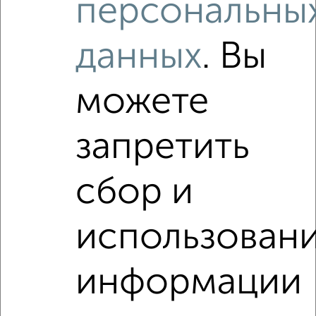
персональны
Как купить двухкомнатную квартиру, на улице
Парижской Коммуны в Курске на сайте Курск-
данных
. Вы
недвижимость?
Используя удобную форму поиска с множеством
фильтров и сортировкой по параметрам, вы можете
можете
подобрать для покупки двухкомнатную квартиру, на улице
Парижской Коммуны в Курске.
запретить
Найденные предложения: 0 объявлений, можно
посмотреть в виде списка или на карте, с описанием,
расположением, ценой и другими подробностями.
сбор и
Подберите подходящую недвижимость из предложений
от собственников, риэлторов, застройщиков и агенств
использован
недвижимости, связаться с ними можно по телефону или
написать сообщение в любом удобном для вас
мессенджере, это безопасно и бесплатно.
информации
Для покупки квартиры доступна ипотека от крупнейших
банков России: СберБанк, ВТБ, Альфа-Банк,
Россельхозбанк, Совкомбанк, Т-Банк, Росбанк, Почта