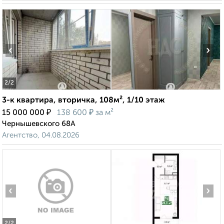
‹
›
2
/2
3-к квартира, вторичка, 108м², 1/10 этаж
₽
₽
15 000 000
138 600
за м²
Чернышевского 68А
Агентство, 04.08.2026
‹
›
2
/2