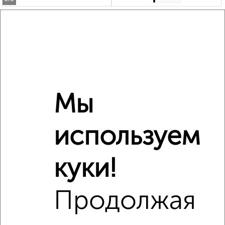
1-к квартира, сданный дом, 29м², 2/10 этаж
₽
₽
4 303 600
151 100
за м²
ЖК Солянка Парк, Энгельса 158к2
Агентство, 05.08.2026
Мы
‹
›
используем
2
/2
Студия квартира, вторичка, 27м², 5/18 этаж
куки!
₽
₽
4 510 610
169 000
за м²
мкр. Курского Завода Тракторных Запчастей, ЖК Инстеп
Сити, жилой комплекс Инстеп Сити
Продолжая
Агентство, 04.08.2026