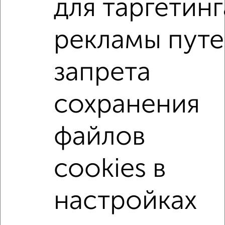
для таргетинг
Банк на сумму от 400 000 до 120 000 000 рублей сроком
до 30 лет.
рекламы пут
Сайт работает во многих городах России.
Сколько стоит купить двухкомнатную квартиру в
запрета
Курске?
Цена недвижимости: мин. от
4303600
руб. до макс.
15000000
руб.
сохранения
Средняя цена:
7101420
руб.
файлов
Цена за м2: от
159392
руб. до
138888
руб.
Средняя цена за м2:
144926
руб.
cookies в
Площадь: от
27
м2 до
108
м2
Средняя площадь:
49
м2
настройках
↑ НАВЕРХ К МЕНЮ