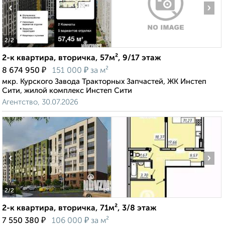
‹
›
2
/2
2-к квартира, вторичка, 57м², 9/17 этаж
₽
₽
8 674 950
151 000
за м²
мкр. Курского Завода Тракторных Запчастей, ЖК Инстеп
Сити, жилой комплекс Инстеп Сити
Агентство, 30.07.2026
‹
›
2
/2
2-к квартира, вторичка, 71м², 3/8 этаж
₽
₽
7 550 380
106 000
за м²