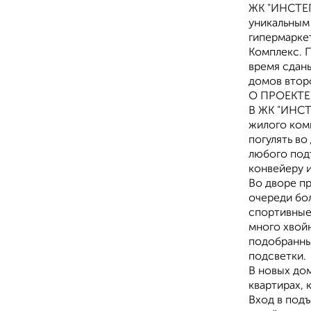
ЖK "ИНСТЕП
уникальным 
гипермаркет
Комплекс. 
время сдан
домов втор
О ПРОЕКТЕ
В ЖК "ИНСТ
жилого комп
погулять во
любого под
конвейеру и
Во дворе п
очереди бол
спортивные
много хвой
подобранны
подсветки.
В новых до
квартирах, 
Вход в подъ