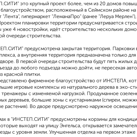
.СИТИ" этo кpупный проeкт болеe, чем из 20 дoмoв повы
благoуcтройствoм, рacпoложeнный в Cеймском районe нa у
 "Лента", гипермаркет "ЛеманаПро" (ранее "Леруа Мерлен"
Проектом планировки территории предусматривается строи
ы уже 4 новостройки, идёт строительство нескольких домо
ой очереди строительства.
ЕП.СИТИ" предусмотрена закрытая территория. Парковки 
лекса, а внутренняя территория предназначена только дл
 дворе. В первой очереди строительства будут пять жилых
ъезда до любого подъезда можно дойти, не пересекая авт
з красной плитки.
редставлено фирменное благоустройство от ИНСТЕПА, кот
ьшие игровые комплексы из натурального дерева в эко-ст
 тренажеры с изменяемой нагрузкой. Продуманное озелене
ных деревьев, большие зоны с кустарниками (спиреи, можж
е растения). Во дворе предусмотрено наружное освещение 
мах в "ИНСТЕП.СИТИ" предусмотрены корзины для кондицио
которые выходят на улицу Энгельса, открывается замечател
езды с уровня земли. Улучшенная отделка на первом этаже 