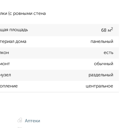
лки (с ровными стена
2
щая площадь
68 м
териал дома
панельный
лкон
есть
монт
обычный
нузел
раздельный
опление
центральное
Аптеки