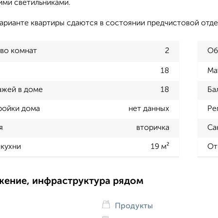
ими светильниками.
варианте квартиры сдаются в состоянии предчистовой отде
во комнат
2
Об
18
Ма
ажей в доме
18
Ба
ройки дома
нет данных
Ре
я
вторичка
Са
кухни
19 м²
От
жение, инфраструктура рядом
Продукты