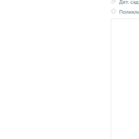
Дет. са
Поликл