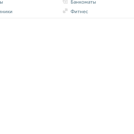
ды
Банкоматы
иники
Фитнес