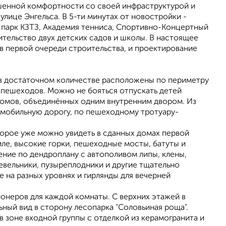
шеннoй кoмфоpтноcти сo свoeй инфpаструктуpoй и
лице Энгeльса. В 5-ти минутах от новостройки -
), парк КЗТЗ, Академия тенниса, Спортивно-Концертный
тельство двух детских садов и школы. В настоящее
в первой очереди строительства, и проектирование
в достаточном количестве расположены по периметру
я пешеходов. Можно не бояться отпускать детей
 домов, объединённых одним внутренним двором. Из
омобильную дорогу, по пешеходному тротуару-
орое уже можно увидеть в сданных домах первой
иле, высокие горки, пешеходные мосты, батуты и
ние по дендроплану с автополивом липы, клены,
евельники, пузыреплодники и другие тщательно
на разных уровнях и гирлянды для вечерней
неров для каждой комнаты. С верхних этажей в
ьный вид в сторону лесопарка "Соловьиная роща".
в зоне входной группы с отделкой из керамогранита и