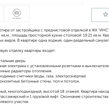
ртира от застройщика с предчистовой отделкой в ЖК "ИНСТ
5 кв.м., площадь просторной кухни-столовой: 19.21 кв.м. 
х видов. В квартире одна лоджия, один раздельный санузел
вую отделку квартиры входят:
стальная дверь.
нная электрика с установленными розетками и выключателя
ленные радиаторы отопления.
ходимые счетчики (воды, газа, электроэнергии).
монолитные бетонные стены, пол и потолок.
ый, многоподъездный, высотой 18 этажей. Квартира находит
пассажирский и 1 грузовой лифт. Окончание строительства 
левого участия.