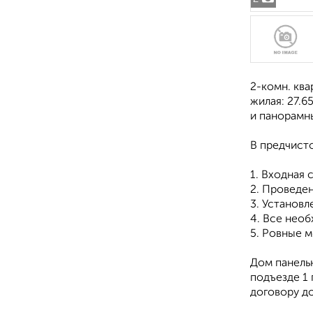
2-комн. ква
жилая: 27.6
и панорамны
В предчисто
1. Входная 
2. Проведе
3. Установ
4. Все необ
5. Ровные 
Дом панельн
подъезде 1 
договору до