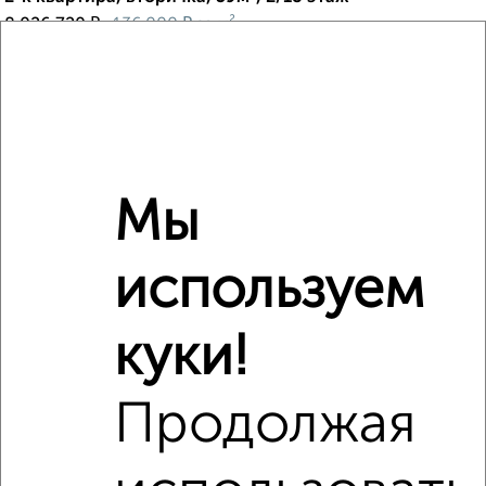
₽
₽
8 026 720
136 000
за м²
мкр. Курского Завода Тракторных Запчастей, ЖК Инстеп
Сити, жилой комплекс Инстеп Сити
Агентство, 09.08.2026
Мы
‹
›
используем
2
/2
2-к квартира, вторичка, 65м², 6/8 этаж
куки!
₽
₽
10 006 205
153 000
за м²
Северный жилой район, ЖК Серебряные Холмы, Генерала
Григорова 34
Продолжая
Агентство, 01.08.2026