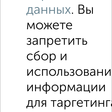
данных
. Вы
Используя удобную форму поиска с множеством
фильтров и сортировкой по параметрам, вы можете
подобрать для покупки двухкомнатную квартиру, c ценой
можете
до 1 000 000 руб. в Курске.
Найденные предложения: 0 объявлений, можно
запретить
посмотреть в виде списка или на карте, с описанием,
расположением, ценой и другими подробностями.
Подберите подходящую недвижимость из предложений
сбор и
от собственников, риэлторов, застройщиков и агенств
недвижимости, связаться с ними можно по телефону или
написать сообщение в любом удобном для вас
использовани
мессенджере, это безопасно и бесплатно.
Для покупки квартиры доступна ипотека от крупнейших
информации
банков России: СберБанк, ВТБ, Альфа-Банк,
Россельхозбанк, Совкомбанк, Т-Банк, Росбанк, Почта
Банк на сумму от 400 000 до 120 000 000 рублей сроком
для таргетинг
до 30 лет.
Сайт работает во многих городах России.