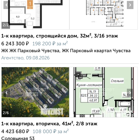
‹
›
2
/2
1-к квартира, строящийся дом, 32м², 3/16 этаж
₽
₽
6 243 300
198 200
за м²
ЖК ЖК Парковый Чувства, ЖК Парковый квартал Чувства
Агентство, 09.08.2026
‹
›
2
/6
1-к квартира, вторичка, 41м², 2/8 этаж
₽
₽
4 423 680
108 000
за м²
Соловьиная 53