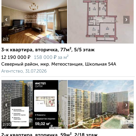
‹
›
2
/2
3-к квартира, вторичка, 77м², 5/5 этаж
₽
₽
12 190 000
158 000
за м²
Северный район, мкр. Метеостанция, Школьная 54А
Агентство, 31.07.2026
‹
›
2
/10
2-к квартира, вторичка, 59м², 2/18 этаж