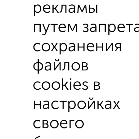
рекламы
Сколько стоит купить двухкомнатную квартиру в
Курске?
путем запрет
Цена недвижимости: мин. от
4403160
руб. до макс.
12190000
руб.
сохранения
Средняя цена:
7798816
руб.
Цена за м2: от
137598
руб. до
158311
руб.
файлов
Средняя цена за м2:
147147
руб.
cookies в
Площадь: от
32
м2 до
77
м2
Средняя площадь:
53
м2
настройках
↑ НАВЕРХ К МЕНЮ
своего
Однокомнатные
Двухкомнатные
Трехкомнатные
4‑комнатные
Квартиры студии
От застройщика
Без посредников
Вторичное жилье
В новостройке
В строящемся доме
В новом доме