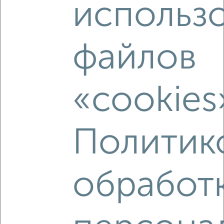
использ
2
/2
2-к квартира, вторичка, 63м², 11/18 этаж
₽
₽
8 490 150
135 000
за м²
файлов
мкр. Курского Завода Тракторных Запчастей, ЖК Инстеп
Сити, жилой комплекс Инстеп Сити
Агентство, 06.08.2026
«cookies
‹
›
Политик
2
/2
обработ
2-к квартира, вторичка, 68м², 5/18 этаж
₽
₽
8 559 180
126 000
за м²
мкр. Курского Завода Тракторных Запчастей, ЖК Инстеп
Сити, жилой комплекс Инстеп Сити