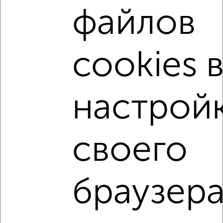
файлов
не первый этаж
не последний этаж
с балконом
c большой кухней
с центральным отоплением
Вторичное жилье
в панельном доме
cookies 
с раздельным санузлом
площадью до 70 м²
С чистовой отделкой
С высокими потолками
настрой
В долевом строительстве
С большим балконом
В большом дворе
В зеленой зоне
своего
В экологически чистом районе
↑ НАВЕРХ К МЕНЮ
браузера
Однокомнатные
Двухкомнатные
Трехкомнатные
4‑комнатные
Квартиры студии
От застройщика
Без посредников
Вторичное жилье
В новостройке
В строящемся доме
В новом доме