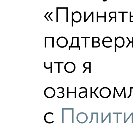
запчастей с ценой ниже
«Принять
подтвер
‹
›
2
/2
что я
2-к квартира, вторичка, 54м², 1/17 этаж
₽
₽
8 600 000
159 300
за м²
мкр. Родники, проспект Вячеслава Клыкова 52
ознакомл
Агентство, 06.08.2026
с
Полит
‹
›