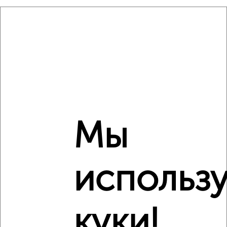
Сравнение средних цен
2‑комнатные квартиры с похожей площадью ±10%
₽
8 890 000
₽
8 678 750
₽
8 920 000
Мы
Средняя цена район
Это предложение
Средняя цена по городу
использ
Похожие предложения рядом
2‑комнатные квартиры недалеко от микрорайон Курского
куки!
завода тракторных запчастей