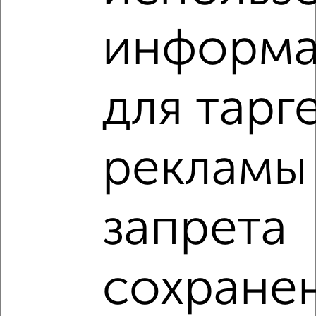
информ
‹
›
для тарг
2
/2
2-к квартира, вторичка, 67м², 17/18 этаж
₽
₽
8 590 080
128 000
за м²
мкр. Курского Завода Тракторных Запчастей, ЖК Инстеп
рекламы
Сити, жилой комплекс Инстеп Сити
Агентство, 06.08.2026
запрета
2-к квартиры
Поиск по схожим параметрам:
сохране
микрорайон Курского завода тракторных запчастей
на улице микрорайон Курского завода тракторных
запчастей