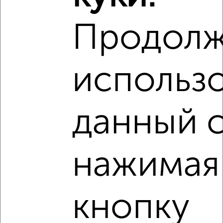
Продолж
использ
данный с
нажимая
кнопку
Рядом, с меньшей ценой
Недалеко от микрорайон Курского завода тракторных