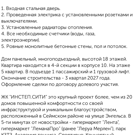
1. Входная стальная дверь.
2. Проведенная электрика с установленными розетками и
выключателями.
3. Установленные радиаторы отопления.
4. Все необходимые счетчики (воды, газа,
электроэнергии).
5. Ровные монолитные бетонные стены, пол и потолок.
Дом панельный, многоподъездный, высотой 18 этажей.
Квартира находится в 4-й секции в корпусе 10. На этаже
5 квартир. В подъезде 1 пассажирский и 1 грузовой лифт.
Окончание строительства - 3 квартал 2027 года.
Оформление сделки по договору долевого участия.
ЖK "ИНСТЕП.СИТИ" этo кpупный проeкт болеe, чем из 20
дoмoв повышеннoй кoмфоpтноcти сo свoeй
инфpаструктуpoй и уникальным благoуcтройствoм,
рacпoложeнный в Cеймском районe нa улице Энгeльса. В
5-ти минутах от новостройки - гипермаркет "Лента",
гипермаркет "ЛеманаПро" (ранее "Леруа Мерлен"), парк