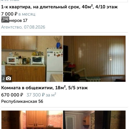
1-к квартира, на длительный срок, 40м², 4/10 этаж
₽
7 000
в месяц
2
/6
Пионеров 17
Агентство, 07.08.2026
2
Комната в общежитии, 18м², 5/5 этаж
₽
₽
670 000
37 300
за м²
Республиканская 56