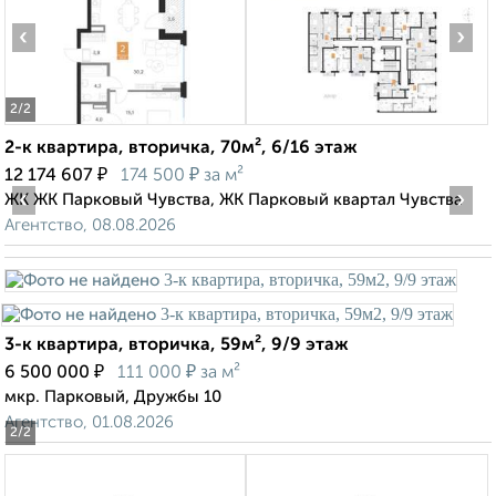
‹
›
2
/2
2-к квартира, вторичка, 70м², 6/16 этаж
₽
₽
12 174 607
174 500
за м²
‹
›
ЖК ЖК Парковый Чувства, ЖК Парковый квартал Чувства
Агентство, 08.08.2026
3-к квартира, вторичка, 59м², 9/9 этаж
₽
₽
6 500 000
111 000
за м²
мкр. Парковый, Дружбы 10
Агентство, 01.08.2026
2
/2