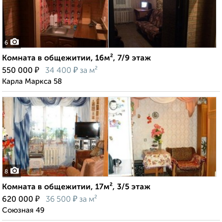
6
Комната в общежитии, 16м², 7/9 этаж
₽
₽
550 000
34 400
за м²
Карла Маркса 58
8
Комната в общежитии, 17м², 3/5 этаж
₽
₽
620 000
36 500
за м²
Союзная 49