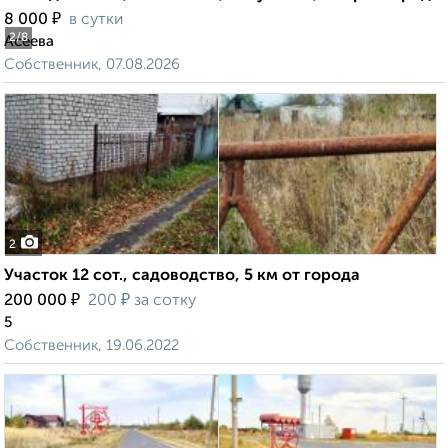
₽
8 000
в сутки
2
/8
Асеева
Собственник, 07.08.2026
2
Участок 12 сот., садоводство, 5 км от города
₽
₽
200 000
200
за сотку
5
Собственник, 19.06.2022