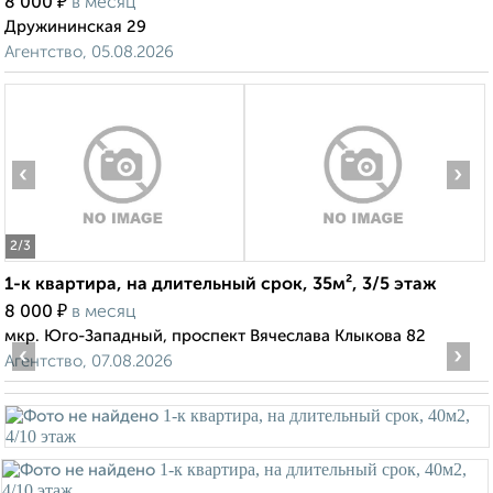
₽
8 000
в месяц
Дружининская 29
Агентство, 05.08.2026
‹
›
2
/3
1-к квартира, на длительный срок, 35м², 3/5 этаж
₽
8 000
в месяц
мкр. Юго-Западный, проспект Вячеслава Клыкова 82
‹
›
Агентство, 07.08.2026