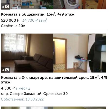
8
Комната в общежитии, 15м², 4/9 этаж
₽
₽
520 000
34 700
за м²
Серёгина 20А
4
Комната в 2-к квартире, на длительный срок, 18м², 4/9
этаж
₽
4 500
в месяц
мкр. Северо-Западный, Орловская 30
Собственник, 18.08.2022