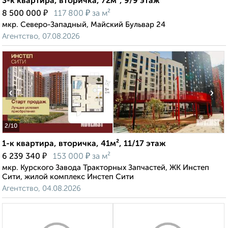
3-к квартира, вторичка, 72м², 9/9 этаж
₽
₽
8 500 000
117 800
за м²
мкр. Северо-Западный, Майский Бульвар 24
Агентство, 07.08.2026
‹
›
2
/10
1-к квартира, вторичка, 41м², 11/17 этаж
₽
₽
6 239 340
153 000
за м²
мкр. Курского Завода Тракторных Запчастей, ЖК Инстеп
Сити, жилой комплекс Инстеп Сити
Агентство, 04.08.2026