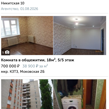
Никитская 10
Агентство, 01.08.2026
5
Комната в общежитии, 18м², 5/5 этаж
₽
₽
700 000
38 900
за м²
мкр. КЗТЗ, Моковская 2Б