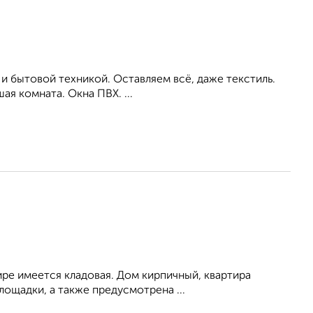
и бытовой техникой. Оставляем всё, даже текстиль.
ая комната. Окна ПВХ. ...
иpe имeeтcя клaдoвая. Дoм кирпичный, кваpтира
плoщадки, а тaкжe прeдусмотpeнa ...