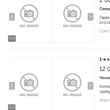
2 0
Севе
‹
›
Гарде
2+2+2
Собст
2
/4
1-к 
12 
Чехов
‹
›
Холод
требу
Агент
2
/3