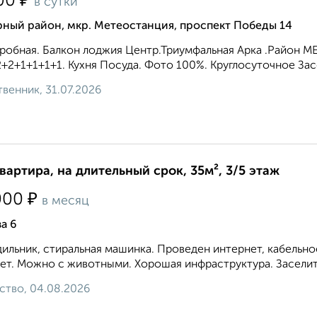
₽
00
в сутки
рный район, мкр. Метеостанция, проспект Победы 14
робная. Балкон лоджия Центр.Триумфальная Арка .Район МЕГ
+2+1+1+1+1. Кухня Посуда. Фото 100%. Круглосуточное Засе
венник, 31.07.2026
квартира, на длительный срок, 35м², 3/5 этаж
₽
000
в месяц
а 6
ильник, стиральная машинка. Проведен интернет, кабельн
ет. Можно с животными. Хорошая инфраструктура. Заселитс
ство, 04.08.2026