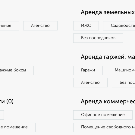
Аренда земельных 
чения
Агенство
ИЖС
Садоводст
Без посредников
Аренда гаржей, м
ражные боксы
Гаражи
Машиноме
Агенство
Без по
и (0)
Аренда коммерчес
Офисное помещение
ое помещение
Помещение свободного н