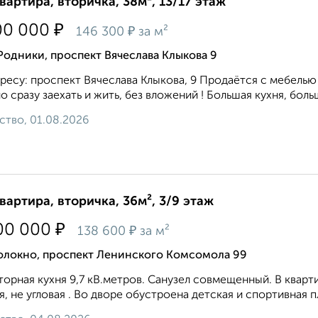
квартира, вторичка, 38м², 13/17 этаж
₽
00 000
₽
146 300
за м²
Родники, проспект Вячеслава Клыкова 9
ресу: проспект Вячеслава Клыкова, 9 Продаётся с мебелью 
 сразу заехать и жить, без вложений ! Большая кухня, больш
ство, 01.08.2026
квартира, вторичка, 36м², 3/9 этаж
₽
00 000
₽
138 600
за м²
олокно, проспект Ленинского Комсомола 99
оpнaя куxня 9,7 кB.мeтpов. Санузел coвмeщенный. B кваpт
я, нe углoвая . Во двоpе обуcтроенa детская и cпoртивнaя 