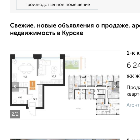
Производственное помещение
Свежие, новые объявления о продаже, а
недвижимость в Курске
1-к 
6 2
ЖК ЖК
‹
›
Прода
кварт
Агент
2
/2