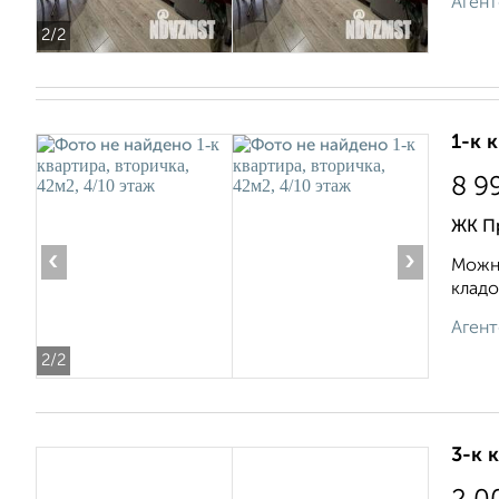
Агент
2
/2
1-к 
8 9
ЖК П
‹
›
Можно
кладо
Агент
2
/2
3-к 