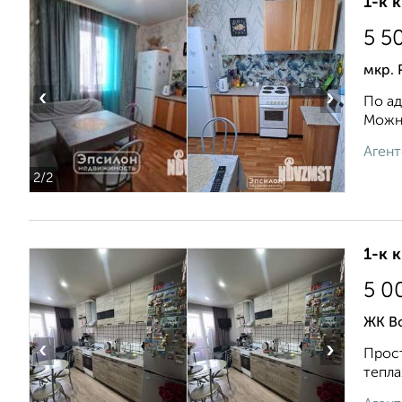
1-к 
5 5
мкр. 
‹
›
По ад
Можно
Агент
2
/2
1-к 
5 0
ЖК В
‹
›
Прост
тeплa