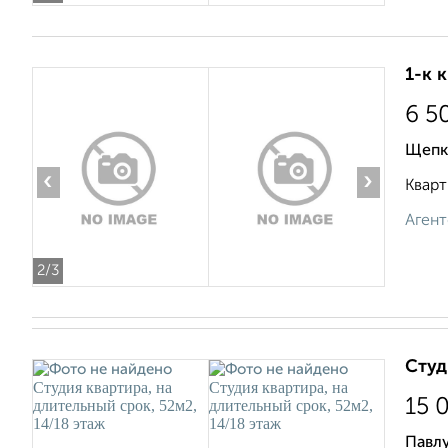
1-к 
6 5
Щепк
‹
›
Кварт
Агент
2
/3
Студ
15 
Павл