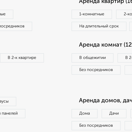
Аренда квартир (1
ные
1‑комнатные
2‑к
посредников
На длительный срок
Аренда комнат (12
В 2‑к квартире
В общежитии
В 2
Без посредников
Аренда домов, дач
аусы
п панелей
Дома
Дачи
Без посредников