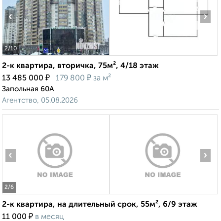
‹
›
2
/10
2-к квартира, вторичка, 75м², 4/18 этаж
₽
₽
13 485 000
179 800
за м²
Запольная 60А
Агентство, 05.08.2026
‹
›
2
/6
2-к квартира, на длительный срок, 55м², 6/9 этаж
₽
11 000
в месяц