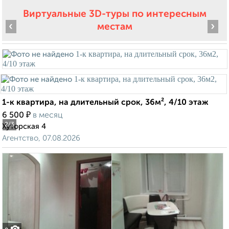
Виртуальные 3D-туры по интересным
‹
›
местам
1-к квартира, на длительный срок, 36м², 4/10 этаж
₽
6 500
в месяц
2
/3
Хуторская 4
Агентство, 07.08.2026