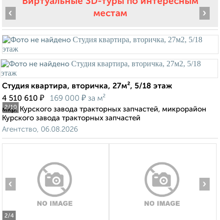
Виртуальные 3D-туры по интересным
‹
›
местам
Студия квартира, вторичка, 27м², 5/18 этаж
₽
₽
4 510 610
169 000
за м²
2
/10
мкр. Курского завода тракторных запчастей, микрорайон
Курского завода тракторных запчастей
Агентство, 06.08.2026
‹
›
2
/4