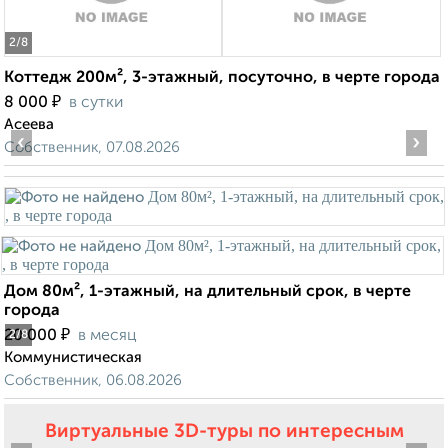
2
/8
Коттедж 200м², 3-этажный, посуточно, в черте города
₽
8 000
в сутки
Асеева
‹
›
Собственник, 07.08.2026
Дом 80м², 1-этажный, на длительный срок, в черте
города
₽
20 000
в месяц
2
/8
Коммунистическая
Собственник, 06.08.2026
Виртуальные 3D-туры по интересным