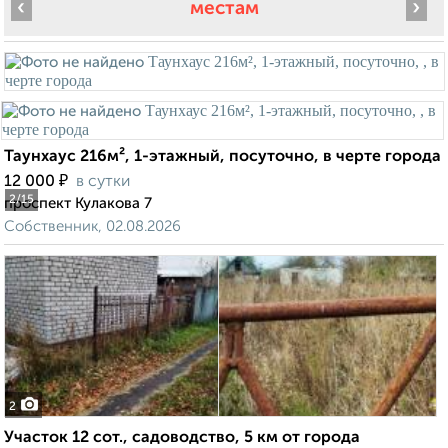
‹
›
местам
Таунхаус 216м², 1-этажный, посуточно, в черте города
₽
12 000
в сутки
2
/15
проспект Кулакова 7
Собственник, 02.08.2026
2
Участок 12 сот., садоводство, 5 км от города