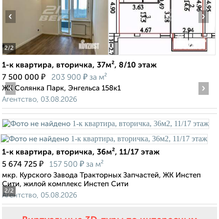
‹
›
2
/2
1-к квартира, вторичка, 37м², 8/10 этаж
₽
₽
7 500 000
203 900
за м²
‹
›
ЖК Солянка Парк, Энгельса 158к1
Агентство, 03.08.2026
1-к квартира, вторичка, 36м², 11/17 этаж
₽
₽
5 674 725
157 500
за м²
мкр. Курского Завода Тракторных Запчастей, ЖК Инстеп
Сити, жилой комплекс Инстеп Сити
2
/2
Агентство, 05.08.2026