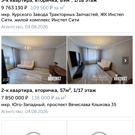
3-к квартира, вторичка, 89м², 1/18 этаж
₽
₽
9 763 130
109 500
за м²
мкр. Курского Завода Тракторных Запчастей, ЖК Инстеп
Сити, жилой комплекс Инстеп Сити
Агентство, 04.08.2026
‹
›
2
/2
2-к квартира, вторичка, 57м², 1/17 этаж
₽
₽
7 850 000
138 000
за м²
мкр. Юго-Западный, проспект Вячеслава Клыкова 35
Агентство, 04.08.2026