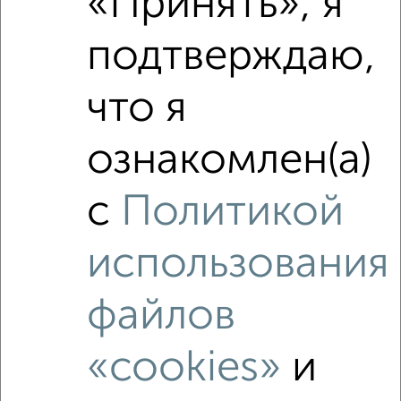
«Принять», я
подтверждаю,
что я
ознакомлен(а)
с
Политикой
использования
Рядом, с меньшей ценой
Недалеко от квартал Восточный с ценой ниже
файлов
«cookies»
и
‹
›