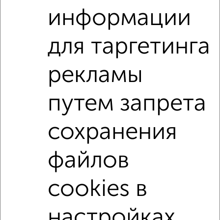
информации
2-к квартиры
Поиск по схожим параметрам:
для таргетинга
жилой комплекс Восточный
рекламы
на улице квартал Восточный
не первый этаж
не последний этаж
с балконом
путем запрета
с центральным отоплением
в строящихся домах
сохранения
в новостройках
в панельном доме
с раздельным санузлом
площадью до 80 м²
файлов
С панорамными окнами
С шумоизоляцией
В экологически чистом районе
cookies в
настройках
↑ НАВЕРХ К МЕНЮ