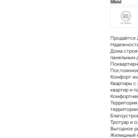
Продаётся 2
Надежность
Дома строя
панельным 
Поквартирн
Постоянное
Комфорт жи
Квартиры с
квартир и п
Комфортная
Территория
территории 
Благоустро
Тротуар и 
Выгодное р
Жилищный к