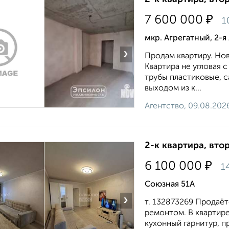
₽
7 600 000
1
мкр. Агрегатный, 2-я
›
Продам квартиру. Н
Квартира не угловая 
трубы пластиковые, с
выходом из к...
Агентство, 09.08.202
2-к квартира, втор
₽
6 100 000
1
Союзная 51А
›
т. 132873269 Продаёт
ремонтом. В квартире
кухонный гарнитур, пр