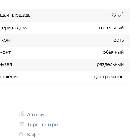
2
щая площадь
72 м
териал дома
панельный
лкон
есть
монт
обычный
нузел
раздельный
опление
центральное
Аптеки
Торг. центры
Кафе