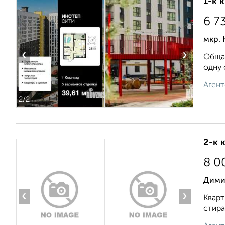
1-к 
6 7
мкр. 
‹
›
Общая
одну 
Агент
2
/2
2-к 
8 0
Дими
‹
›
Кварт
стира