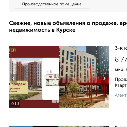
Производственное помещение
Свежие, новые объявления о продаже, а
недвижимость в Курске
3-к 
8 7
мкр. 
‹
›
Прода
Кварт
Агент
2
/10