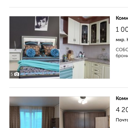
Комн
1 0
мкр. 
СОБСТ
брони
5
Комн
4 2
Почто