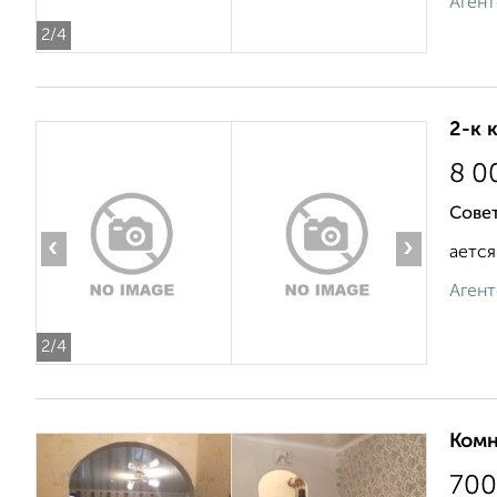
Агент
2
/4
2-к 
8 0
Совет
‹
›
ается
Агент
2
/4
Комн
700