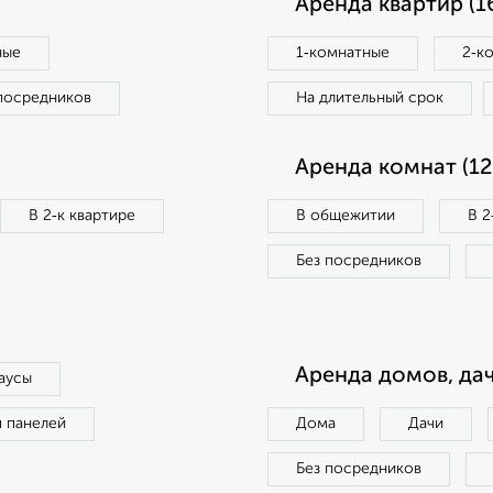
Аренда квартир (1
ные
1‑комнатные
2‑к
посредников
На длительный срок
Аренда комнат (12
В 2‑к квартире
В общежитии
В 2
Без посредников
Аренда домов, дач
аусы
п панелей
Дома
Дачи
Без посредников