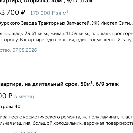
квартира, вторичка, 40м², 9/17 этаж
₽
33 700
₽
170 000
за м²
Курского Завода Тракторных Запчастей, ЖК Инстеп Сити
 площадь: 39.61 кв.м., жилая: 11.59 кв.м., площадь простор
сторону. В квартире одна лоджия, один совмещенный санузе
ство, 07.08.2026
квартира, на длительный срок, 50м², 6/9 этаж
₽
00
в месяц
трова 40
ира после косметического ремонта, на полу ламинат, плас
льная машина, большой холодильник, варочная поверхность 