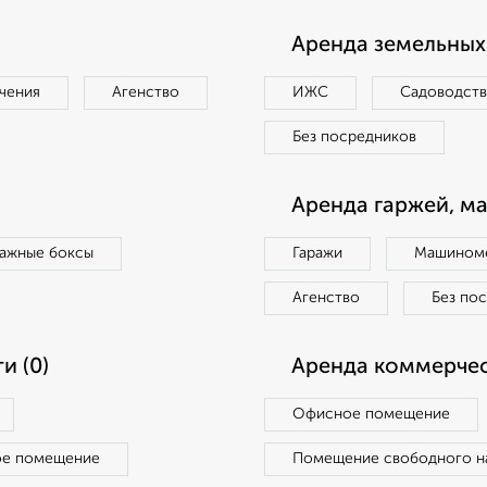
Аренда земельных 
чения
Агенство
ИЖС
Садоводст
Без посредников
Аренда гаржей, м
ражные боксы
Гаражи
Машиноме
Агенство
Без по
и (0)
Аренда коммерчес
Офисное помещение
ое помещение
Помещение свободного н