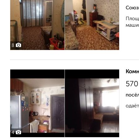
Союз
Площа
машин
8
Комн
570
посё
одаёт
4